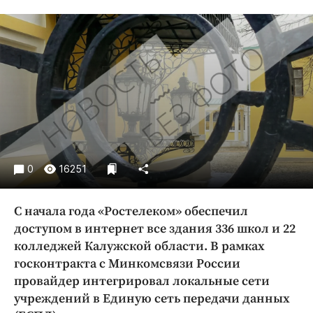
Криминал
Культура
Недвижимость и ЖКХ
Образование
Общество
Погода
Праздники
Происшествия
0
16251
Спорт
Экономика и бизнес
С начала года «Ростелеком» обеспечил
ПРОЕКТЫ
доступом в интернет все здания 336 школ и 22
колледжей Калужской области. В рамках
Блоги
госконтракта с Минкомсвязи России
Издания
провайдер интегрировал локальные сети
Медиаперсона
учреждений в Единую сеть передачи данных