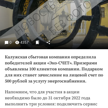
Криминал
Культура
Недвижимость и ЖКХ
Образование
Общество
Погода
0
4357
Праздники
Происшествия
Калужская сбытовая компания определила
Спорт
победителей акции «Эко-СЧЕТ». Призерами
Экономика и бизнес
объявлены 100 клиентов компании. Подарком
для них станет зачисление на лицевой счет по
ПРОЕКТЫ
500 рублей за услугу энергоснабжения.
Блоги
Напомним, что для участия в акции
Издания
необходимо было до 31 октября 2022 года
Медиаперсона
выполнить три условия: подключить сервис