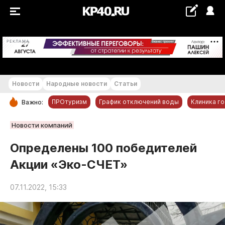
+21...+22 °С
РЕКЛАМА
Новости
Народные новости
Статьи
ПРОтуризм
График отключений воды
Клиника г
Важно:
РУБРИКИ
Новости компаний
Обнинск
Определены 100 победителей
Новости компаний
Акции «Эко-СЧЕТ»
Статьи
Народные новости
07.11.2022, 15:33
Авто и транспорт
Благоустройство