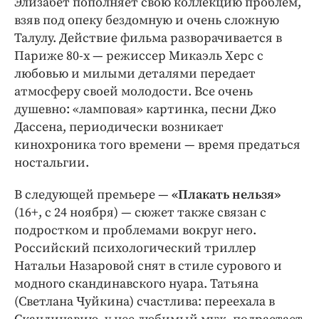
Элизабет пополняет свою коллекцию проблем,
взяв под опеку бездомную и очень сложную
Талулу. Действие фильма разворачивается в
Париже 80-х — режиссер Микаэль Херс с
любовью и милыми деталями передает
атмосферу своей молодости. Все очень
душевно: «ламповая» картинка, песни Джо
Дассена, периодически возникает
кинохроника того времени — время предаться
ностальгии.
В следующей премьере —
«Плакать нельзя»
(16+, с 24 ноября) — сюжет также связан с
подростком и проблемами вокруг него.
Российский психологический триллер
Натальи Назаровой снят в стиле сурового и
модного скандинавского нуара. Татьяна
(Светлана Чуйкина) счастлива: переехала в