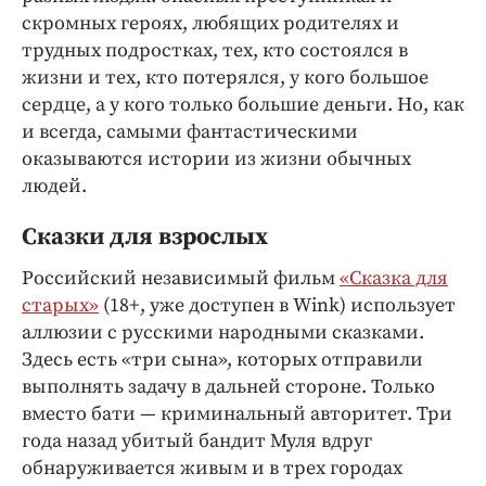
Интересное чтиво
скромных героях, любящих родителях и
Клиника года
трудных подростках, тех, кто состоялся в
Бренд года
жизни и тех, кто потерялся, у кого большое
Работодатель года
сердце, а у кого только большие деньги. Но, как
и всегда, самыми фантастическими
оказываются истории из жизни обычных
людей.
Сказки для взрослых
Российский независимый фильм
«Сказка для
старых»
(18+, уже доступен в Wink) использует
аллюзии с русскими народными сказками.
Здесь есть «три сына», которых отправили
выполнять задачу в дальней стороне. Только
вместо бати — криминальный авторитет. Три
года назад убитый бандит Муля вдруг
обнаруживается живым и в трех городах