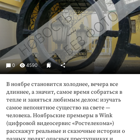
Криминал
Культура
Недвижимость и ЖКХ
Образование
Общество
Погода
Праздники
0
4590
Происшествия
Спорт
В ноябре становится холоднее, вечера все
Экономика и бизнес
длиннее, а значит, самое время собраться в
тепле и заняться любимым делом: изучать
ПРОЕКТЫ
самое непонятное существо на свете —
Блоги
человека. Ноябрьские премьеры в Wink
Издания
(цифровой видеосервис «Ростелекома»)
расскажут реальные и сказочные истории о
Медиаперсона
разных людях: опасных преступниках и