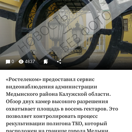
Криминал
Культура
Недвижимость и ЖКХ
Образование
Общество
Погода
Праздники
0
4837
Происшествия
Спорт
«Ростелеком» предоставил сервис
Экономика и бизнес
видеонаблюдения администрации
Медынского района Калужской области.
ПРОЕКТЫ
Обзор двух камер высокого разрешения
Блоги
охватывает площадь в восемь гектаров. Это
Издания
позволяет контролировать процесс
рекультивации полигона ТКО, который
Медиаперсона
расположен на границе города Медыни.