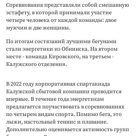
Интересное чтиво
Соревнования представляли собой смешанную
Клиника года
эстафету, в которой принимали участие
Бренд года
четыре человека от каждой команды: двое
мужчин и две женщины.
Работодатель года
По итогам состязаний лучшими бегунами
стали энергетики из Обнинска. На втором
месте - команда Кировского, на третьем -
Калужского отделения.
В 2022 году корпоративная спартакиада
Калужской сбытовой компании проводится
впервые. В течение года энергетикам
предлагается поучаствовать в соревнованиях
по четырем видам спорта. Помимо бега, это
лыжи, настольный теннис и плавание.
Дополнительно оценивается активность групп