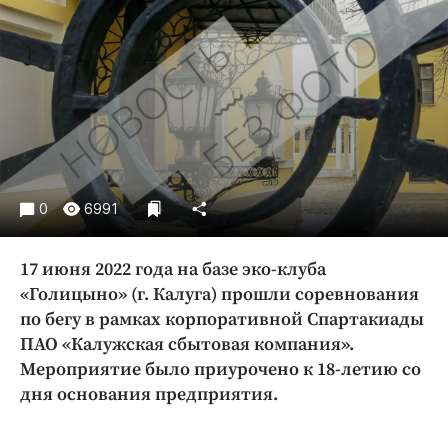
Криминал
Культура
Недвижимость и ЖКХ
Образование
Общество
Погода
Праздники
0
6991
Происшествия
Спорт
17 июня 2022 года на базе эко-клуба
Экономика и бизнес
«Голицыно» (г. Калуга) прошли соревнования
по бегу в рамках корпоративной Спартакиады
ПРОЕКТЫ
ПАО «Калужская сбытовая компания».
Блоги
Мероприятие было приурочено к 18-летию со
Издания
дня основания предприятия.
Медиаперсона