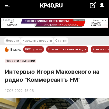
+28...+29 °С
РЕКЛАМА
Новости
Народные новости
Статьи
ПРОтуризм
График отключений воды
Клиника г
Важно:
РУБРИКИ
Новости компаний
Обнинск
Интервью Игоря Маковского на
Новости компаний
радио "Коммерсантъ FM"
Статьи
Народные новости
17.06.2022, 15:06
Авто и транспорт
Благоустройство