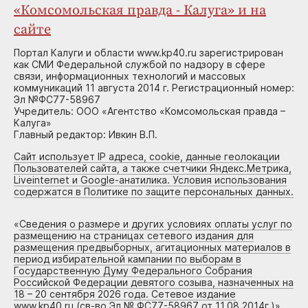
«Комсомольская правда - Калуга» и на
сайте
Портал Калуги и области www.kp40.ru зарегистрирован
как СМИ Федеральной службой по надзору в сфере
связи, информационных технологий и массовых
коммуникаций 11 августа 2014 г. Регистрационный номер:
Эл №ФС77-58967
Учредитель: ООО «Агентство «Комсомольская правда –
Калуга»
Главный редактор: Ивкин В.П.
Сайт использует IP адреса, cookie, данные геолокации
Пользователей сайта, а также счетчики Яндекс.Метрика,
Liveinternet и Google-анатилика. Условия использования
содержатся в Политике по защите персональных данных.
«
Сведения о размере и других условиях оплаты услуг по
размещению на страницах сетевого издания для
размещения предвыборных, агитационных материалов в
период избирательной кампании по выборам в
Государственную Думу Федерального Собрания
Российской Федерации девятого созыва, назначенных на
18 – 20 сентября 2026 года. Сетевое издание
www.kp40.ru (св-во Эл № ФС77-58967 от 11.08.2014г.)
»