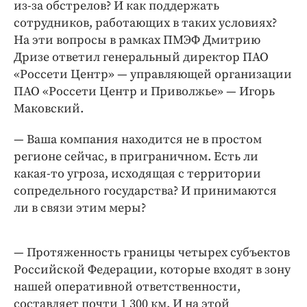
Интересное чтиво
из-за обстрелов? И как поддержать
сотрудников, работающих в таких условиях?
Клиника года
На эти вопросы в рамках ПМЭФ Дмитрию
Бренд года
Дризе ответил генеральный директор ПАО
Работодатель года
«Россети Центр» — управляющей организации
ПАО «Россети Центр и Приволжье» — Игорь
Маковский.
— Ваша компания находится не в простом
регионе сейчас, в приграничном. Есть ли
какая-то угроза, исходящая с территории
сопредельного государства? И принимаются
ли в связи этим меры?
— Протяженность границы четырех субъектов
Российской Федерации, которые входят в зону
нашей оперативной ответственности,
составляет почти 1 300 км. И на этой