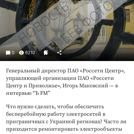
Криминал
Культура
Недвижимость и ЖКХ
Образование
Общество
Погода
0
6210
Праздники
Происшествия
Генеральный директор ПАО «Россети Центр»,
Спорт
управляющей организации ПАО «Россети
Экономика и бизнес
Центр и Приволжье», Игорь Маковский — в
интервью “Ъ FM”
ПРОЕКТЫ
Что нужно сделать, чтобы обеспечить
Блоги
бесперебойную работу электросетей в
Издания
приграничных с Украиной регионах? Часто ли
Медиаперсона
приходится ремонтировать электрообъекты