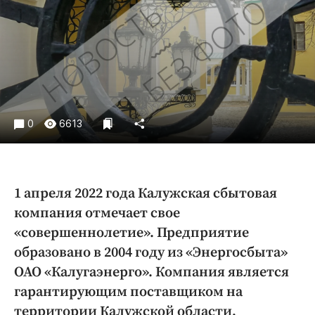
Криминал
Культура
Недвижимость и ЖКХ
Образование
Общество
Погода
0
6613
Праздники
Происшествия
Спорт
1 апреля 2022 года Калужская сбытовая
Экономика и бизнес
компания отмечает свое
ПРОЕКТЫ
«совершеннолетие». Предприятие
образовано в 2004 году из «Энергосбыта»
Блоги
ОАО «Калугаэнерго». Компания является
Издания
гарантирующим поставщиком на
Медиаперсона
территории Калужской области,