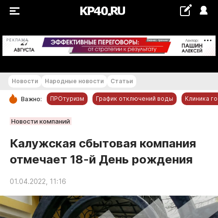
+21...+22 °С
РЕКЛАМА
Новости
Народные новости
Статьи
ПРОтуризм
График отключений воды
Клиника г
Важно:
РУБРИКИ
Новости компаний
Обнинск
Калужская сбытовая компания
Новости компаний
отмечает 18-й День рождения
Статьи
Народные новости
01.04.2022, 11:16
Авто и транспорт
Благоустройство