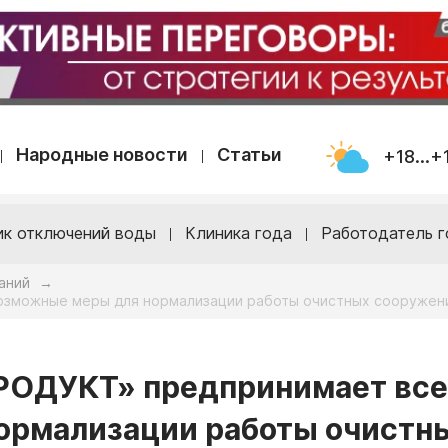
Народные новости
Статьи
+18...+
ик отключений воды
Клиника года
Работодатель г
аний
→
озможные меры для нормализации работы очистных сооружен
РОДУКТ» предпринимает все
ормализации работы очистн