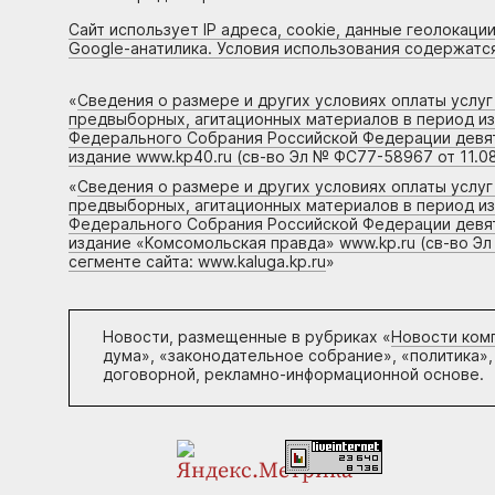
Сайт использует IP адреса, cookie, данные геолокации
Google-анатилика. Условия использования содержатс
«
Сведения о размере и других условиях оплаты услу
предвыборных, агитационных материалов в период и
Федерального Собрания Российской Федерации девято
издание www.kp40.ru (св-во Эл № ФС77-58967 от 11.08
«
Сведения о размере и других условиях оплаты услу
предвыборных, агитационных материалов в период и
Федерального Собрания Российской Федерации девято
издание «Комсомольская правда» www.kp.ru (св-во Эл
сегменте сайта: www.kaluga.kp.ru
»
Новости, размещенные в рубриках «
Новости ком
дума», «законодательное собрание», «политика»,
договорной, рекламно-информационной основе.