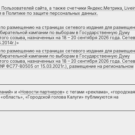
 Пользователей сайта, а также счетчики Яндекс.Метрика, Livein
я в Политике по защите персональных данных.
г по размещению на страницах сетевого издания для размеще
збирательной кампании по выборам в Государственную Думу
го созыва, назначенных на 18 – 20 сентября 2026 года. Сете
.2014г.)
»
г по размещению на страницах сетевого издания для размеще
збирательной кампании по выборам в Государственную Думу
го созыва, назначенных на 18 – 20 сентября 2026 года. Сете
 № ФС77-80505 от 15.03.2021г.), размещение на региональном
паний
» и «
Новости партнеров
» с тегами «реклама», «городская
 «область», «Городской голова Калуги» публикуются на