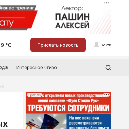
19 °С
Прислать новость
Войти
ода
Интересное чтиво
ий
РЕКЛАМА
ых