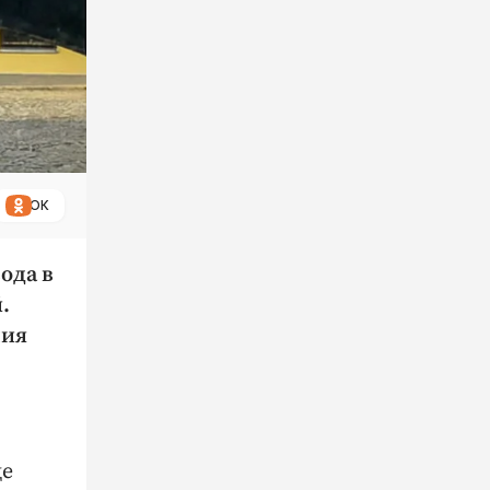
ОК
ода в
.
ния
де