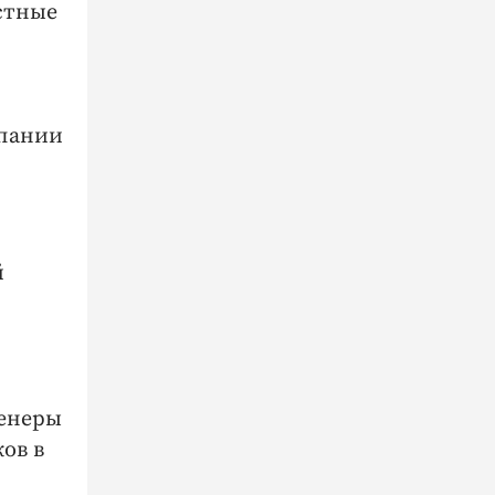
стные
мпании
й
женеры
ов в