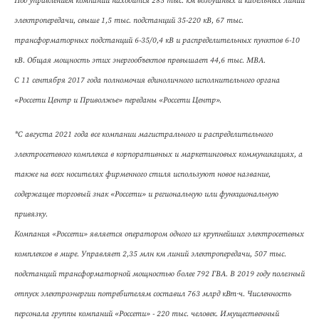
Под управлением компании находится 285 тыс. км воздушных и кабельных линий
электропередачи, свыше 1,5 тыс. подстанций 35-220 кВ, 67 тыс.
трансформаторных подстанций 6-35/0,4 кВ и распределительных пунктов 6-10
кВ. Общая мощность этих энергообъектов превышает 44,6 тыс. МВА.
С 11 сентября 2017 года полномочия единоличного исполнительного органа
«Россети Центр и Приволжье» переданы «Россети Центр».
*С августа 2021 года все компании магистрального и распределительного
электросетевого комплекса в корпоративных и маркетинговых коммуникациях, а
также на всех носителях фирменного стиля используют новое название,
содержащее торговый знак «Россети» и региональную или функциональную
привязку.
Компания «Россети» является оператором одного из крупнейших электросетевых
комплексов в мире. Управляет 2,35 млн км линий электропередачи, 507 тыс.
подстанций трансформаторной мощностью более 792 ГВА. В 2019 году полезный
отпуск электроэнергии потребителям составил 763 млрд кВт·ч. Численность
персонала группы компаний «Россети» - 220 тыс. человек. Имущественный