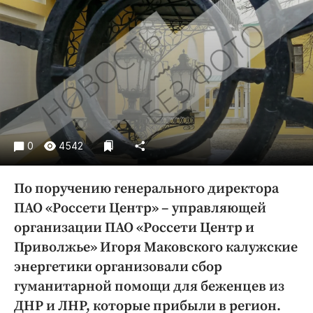
Криминал
Культура
Недвижимость и ЖКХ
Образование
Общество
Погода
Праздники
0
4542
Происшествия
Спорт
По поручению генерального директора
Экономика и бизнес
ПАО «Россети Центр» – управляющей
ПРОЕКТЫ
организации ПАО «Россети Центр и
Приволжье» Игоря Маковского калужские
Блоги
энергетики организовали сбор
Издания
гуманитарной помощи для беженцев из
Медиаперсона
ДНР и ЛНР, которые прибыли в регион.