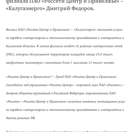
филиала ПАО «Россети Центр и Приволжье» –
«Калугаэнерго» Дмитрий Федоров.
Филиал ПАО «Россети Центр и Приволжье» – «Калугаэнерго» оказывает услуги
по передаче электроэнергии и технологическому присоединению к электросетям в
Калужской области. В состав филиала входят 26 районов электрических сетей
(РЭС), которые обслуживают территорию площадью свыше 29,8 тысяч
квадратных километров с населением более 1 миллиона 12 тысяч человек.
«Россети Центр и Приволжье»* – бренд ПАО «Россети Центр и Приволжье»
(находится под управлением «Россети Центр» - торговый знак ПАО «Россети») –
дочернее общество крупнейшей в Российской Федерации энергокомпании ПАО
«Россети». «Россети Центр и Приволжье» является основным поставщиком услуг
по передаче электроэнергии и технологическому присоединению к электросетям в
девяти регионах РФ.