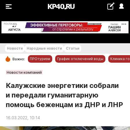
+18...+19 °С
РЕКЛАМА
Новости
Народные новости
Статьи
ПРОтуризм
График отключений воды
Клиника г
Важно:
РУБРИКИ
Новости компаний
Обнинск
Калужские энергетики собрали
Новости компаний
и передали гуманитарную
Статьи
помощь беженцам из ДНР и ЛНР
Народные новости
Авто и транспорт
16.03.2022, 10:14
Благоустройство