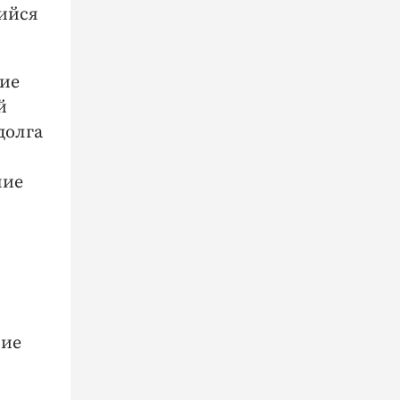
ийся
ние
й
долга
ние
ние