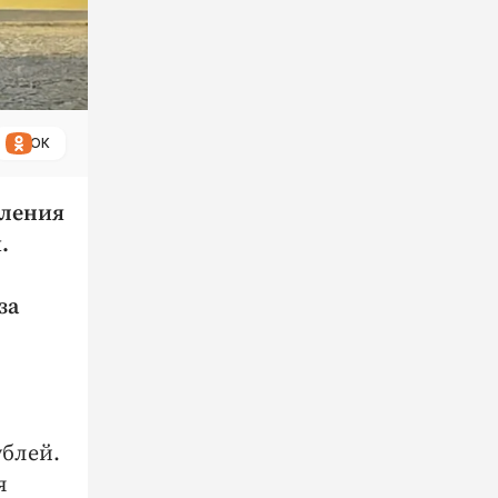
ОК
бления
.
за
блей.
я