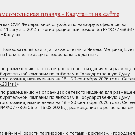
мсомольская правда - Калуга» и на сайте
н как СМИ Федеральной службой по надзору в сфере связи,
 11 августа 2014 г. Регистрационный номер: Эл №ФС77-58967
– Калуга»
 Пользователей сайта, а также счетчики Яндекс.Метрика, Livein
я в Политике по защите персональных данных.
г по размещению на страницах сетевого издания для размеще
збирательной кампании по выборам в Государственную Думу
го созыва, назначенных на 18 – 20 сентября 2026 года. Сете
.2014г.)
»
г по размещению на страницах сетевого издания для размеще
збирательной кампании по выборам в Государственную Думу
го созыва, назначенных на 18 – 20 сентября 2026 года. Сете
 № ФС77-80505 от 15.03.2021г.), размещение на региональном
паний
» и «
Новости партнеров
» с тегами «реклама», «городская