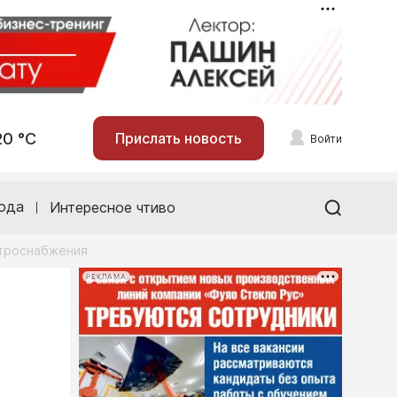
20 °С
Прислать новость
Войти
ода
Интересное чтиво
ктроснабжения
РЕКЛАМА