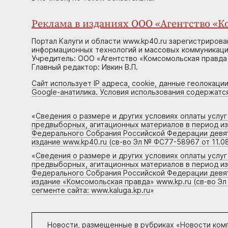
Реклама в изданиях ООО «Агентство «Ко
Портал Калуги и области www.kp40.ru зарегистрирова
информационных технологий и массовых коммуникаций
Учредитель: ООО «Агентство «Комсомольская правда 
Главный редактор: Ивкин В.П.
Сайт использует IP адреса, cookie, данные геолокации
Google-анатилика. Условия использования содержатс
«
Сведения о размере и других условиях оплаты услу
предвыборных, агитационных материалов в период и
Федерального Собрания Российской Федерации девято
издание www.kp40.ru (св-во Эл № ФС77-58967 от 11.08
«
Сведения о размере и других условиях оплаты услу
предвыборных, агитационных материалов в период и
Федерального Собрания Российской Федерации девято
издание «Комсомольская правда» www.kp.ru (св-во Эл
сегменте сайта: www.kaluga.kp.ru
»
Новости, размещенные в рубриках «
Новости ком