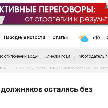
Народные новости
Статьи
+19...+
ик отключений воды
Клиника года
Работодатель г
аний
В 2021 году более 1000 должников остались без эле
→
0 должников остались без