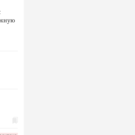
к
ежную