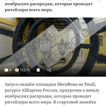
Криминал
ноябрьских распродаж, которые проводят
ритейлеры всего мира.
Культура
Недвижимость и ЖКХ
Образование
Общество
Погода
Праздники
Происшествия
Спорт
Экономика и бизнес
0
15270
ПРОЕКТЫ
Запуск онлайн-площадки МегаФона на Tmall,
Блоги
ресурсе AliExpress Россия, приурочен к началу
Издания
ноябрьских распродаж, которые проводят
Медиаперсона
ритейлеры всего мира. В стартовой линейке