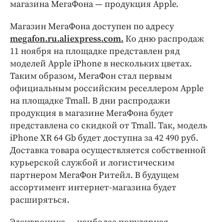
Интересное чтиво
магазина МегаФона — продукция Apple.
Клиника года
Магазин МегаФона доступен по адресу
Бренд года
megafon.ru.aliexpress.com.
Ко дню распродаж
Работодатель года
11 ноября на площадке представлен ряд
моделей Apple iPhone в нескольких цветах.
Таким образом, МегаФон стал первым
официальным российским реселлером Apple
на площадке Tmall. В дни распродажи
продукция в магазине МегаФона будет
представлена со скидкой от Tmall. Так, модель
iPhone XR 64 Gb будет доступна за 42 490 руб.
Доставка товара осуществляется собственной
курьерской службой и логистическим
партнером МегаФон Ритейл. В будущем
ассортимент интернет-магазина будет
расширяться.