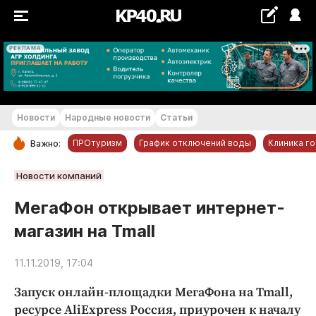
РЕКЛАМА
+19...+20 °С
Новости
Народные новости
Статьи
ПРОтуризм
График отключений воды
Клиника г
Важно:
РУБРИКИ
Новости компаний
Обнинск
МегаФон открывает интернет-
Новости компаний
магазин на Tmall
Статьи
Народные новости
11.11.2019, 17:04
Авто и транспорт
Запуск онлайн-площадки МегаФона на Tmall,
Благоустройство
ресурсе AliExpress Россия, приурочен к началу