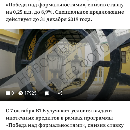
Криминал
«Победа над формальностями», снизив ставку
на 0,25 п.п. до 8,9%. Специальное предложение
Культура
действует до 31 декабря 2019 года.
Недвижимость и ЖКХ
Образование
Общество
Погода
Праздники
Происшествия
Спорт
Экономика и бизнес
0
17925
ПРОЕКТЫ
Блоги
С 7 октября ВТБ улучшает условия выдачи
Издания
ипотечных кредитов в рамках программы
Медиаперсона
«Победа над формальностями», снизив ставку