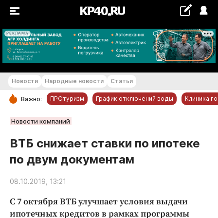
РЕКЛАМА
+22...+23 °С
Новости
Народные новости
Статьи
ПРОтуризм
График отключений воды
Клиника г
Важно:
РУБРИКИ
Новости компаний
Обнинск
ВТБ снижает ставки по ипотеке
Новости компаний
по двум документам
Статьи
Народные новости
08.10.2019, 13:21
Авто и транспорт
С 7 октября ВТБ улучшает условия выдачи
Благоустройство
ипотечных кредитов в рамках программы