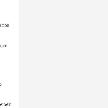
нтов
—
дят
о
ечает