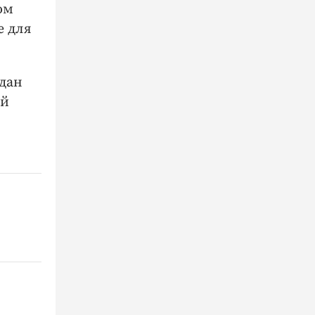
ом
е для
дан
ой