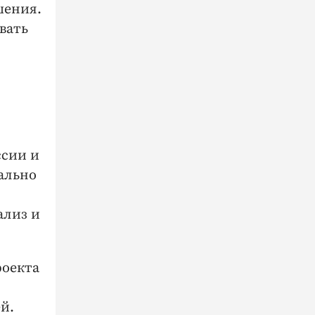
шения.
вать
ссии и
ально
ализ и
роекта
й.