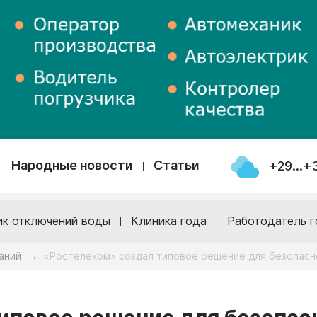
Народные новости
Статьи
+29...+
ик отключений воды
Клиника года
Работодатель г
аний
«Ростелеком» создал типовое решение для безопасн
→