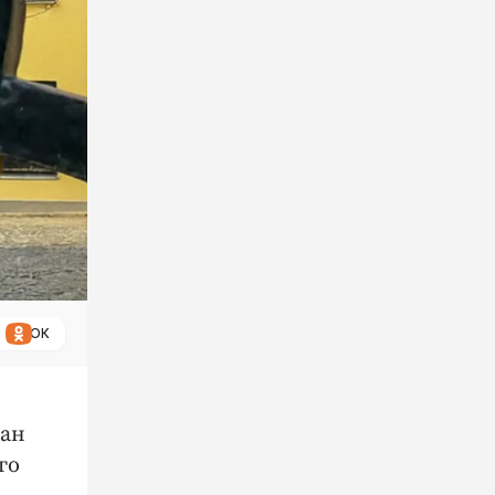
ОК
ван
го