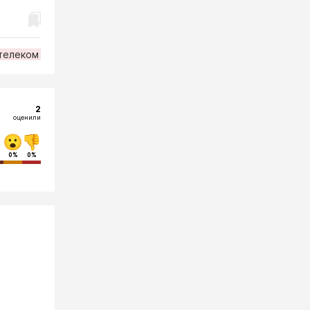
телеком
2
оценили
0%
0%