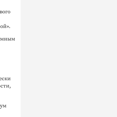
вого
ой».
темным
ески
сти,
вум