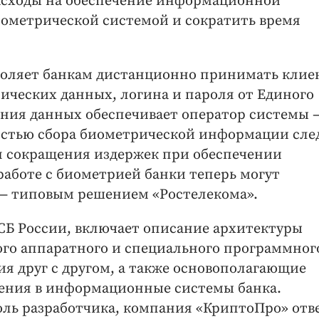
асходы на обеспечение информационной
иометрической системой и сократить время
воляет банкам дистанционно принимать клие
ческих данных, логина и пароля от Единого
нения данных обеспечивает оператор системы 
ностью сбора биометрической информации сле
я сокращения издержек при обеспечении
аботе с биометрией банки теперь могут
 — типовым решением «Ростелекома».
СБ России, включает описание архитектуры
ого аппаратного и специального программног
ия друг с другом, а также основополагающие
ения в информационные системы банка.
оль разработчика, компания «КриптоПро» отв