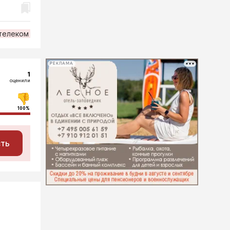
телеком
РЕКЛАМА
1
оценили
100%
сть