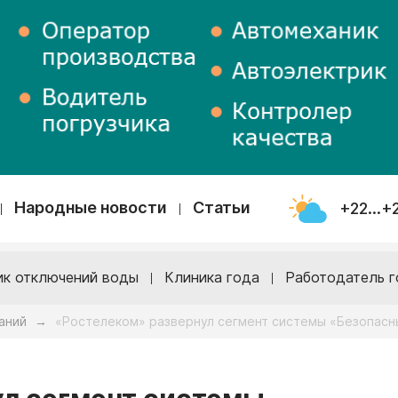
Народные новости
Статьи
+22...+
ик отключений воды
Клиника года
Работодатель г
аний
«Ростелеком» развернул сегмент системы «Безопасны
→