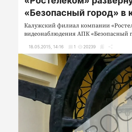
«Ростелеком» разверн
«Безопасный город» в 
Калужский филиал компании «Ростел
видеонаблюдения АПК «Безопасный го
18.05.2015, 14:16
1
20239