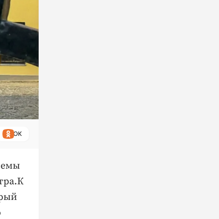
ОК
темы
тра.К
арый
о