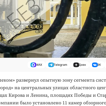
MAX
Telegram
Дзен
ВК
еком» развернул опытную зону сегмента сис
ород» на центральных улицах областного цен
лицах Кирова и Ленина, площадях Победы и Ст
омпании было установлено 11 камер обзорног