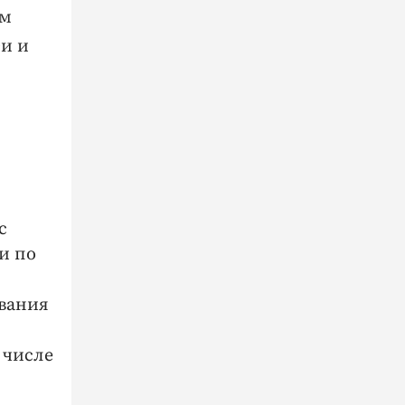
ем
и и
с
и по
ования
 числе