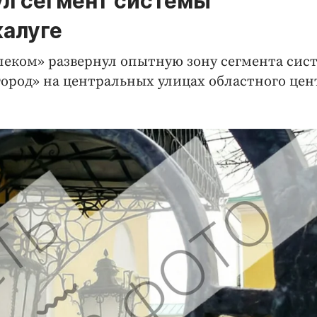
ул сегмент системы
калуге
еком» развернул опытную зону сегмента сис
род» на центральных улицах областного цен