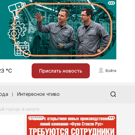
23 °С
Прислать новость
Войти
ода
Интересное чтиво
й город» в калуге
РЕКЛАМА