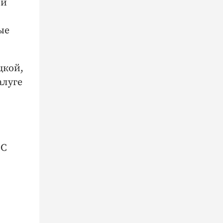
ти
ые
цкой,
алуге
ЛС