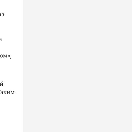
на
е
ом»,
ый
Таким