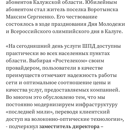
Интересное чтиво
абонентов Калужской области. Юбилейным
абонентом стал житель поселка Воротынска
Клиника года
Максим Сергиенко. Его чествование
Бренд года
состоялось в ходе празднования Дня Молодежи
Работодатель года
и Всероссийского олимпийского дня в Калуге.
«На сегодняшний день услуги ШПД доступны
практически во всех населенных пунктах
области. Выбирая «Ростелеком» своим
провайдером, пользователи в качестве
преимуществ отмечают надежность работы
сети и оптимальное соотношение цены и
качества услуг, предоставляемых компанией.
Во многом это обусловлено тем, что мы
постоянно модернизируем инфраструктуру
«последней мили», переводя клиентский
доступ на волоконно-оптические технологии»,
- подчеркнул
заместитель директора –