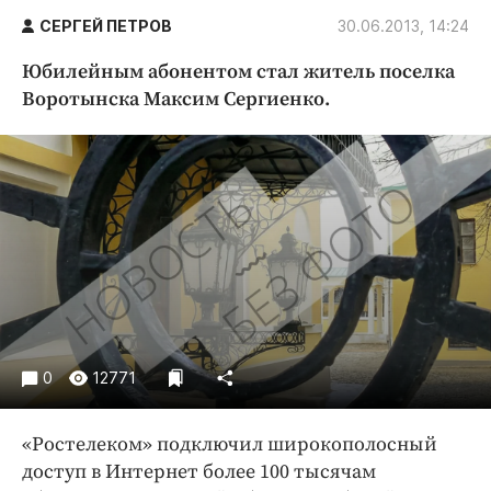
Криминал
СЕРГЕЙ ПЕТРОВ
30.06.2013, 14:24
Культура
Юбилейным абонентом стал житель поселка
Недвижимость и ЖКХ
Воротынска Максим Сергиенко.
Образование
Общество
Погода
Праздники
Происшествия
Спорт
Экономика и бизнес
ПРОЕКТЫ
0
12771
Блоги
Издания
«Ростелеком» подключил широкополосный
Медиаперсона
доступ в Интернет более 100 тысячам