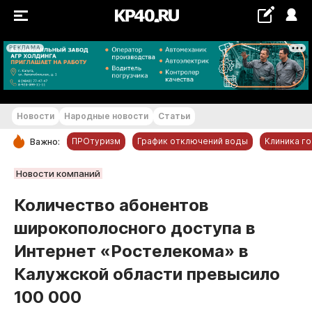
РЕКЛАМА
+26...+27 °С
Новости
Народные новости
Статьи
ПРОтуризм
График отключений воды
Клиника г
Важно:
РУБРИКИ
Новости компаний
Обнинск
Количество абонентов
Новости компаний
широкополосного доступа в
Статьи
Интернет «Ростелекома» в
Народные новости
Калужской области превысило
Авто и транспорт
100 000
Благоустройство