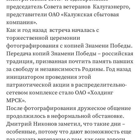
Интересное чтиво
председатель Совета ветеранов Калугаэнерго,
Клиника года
представители ОАО «Калужская сбытовая
Бренд года
компания».
Как и год назад встреча началась с
Работодатель года
торжественной церемонии
фотографирования с копией Знамени Победы.
Передача копий Знамени Победы – российская
традиция, призванная почтить память павших
за свободу и независимость Родины. Год назад
инициатором проведения этой
патриотической акции в распределительно-
сетевом комплексе стало ОАО «Холдинг
МРСК».
После фотографирования дружеское общение
продолжилось в неформальной обстановке.
Дмитрий Никонов заметил, что такие дни –
особенные, потому что дают возможность еще
раз сказать ветеранам о том, как они дороги