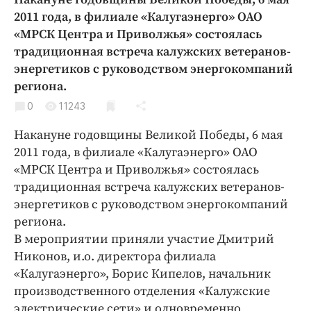
Криминал
2011 года, в филиале «Калугаэнерго» ОАО
Культура
«МРСК Центра и Приволжья» состоялась
традиционная встреча калужских ветеранов-
Недвижимость и ЖКХ
энергетиков с руководством энергокомпаний
Образование
региона.
Общество
0
11243
Погода
Накануне годовщины Великой Победы, 6 мая
Праздники
2011 года, в филиале «Калугаэнерго» ОАО
Происшествия
«МРСК Центра и Приволжья» состоялась
Спорт
традиционная встреча калужских ветеранов-
Экономика и бизнес
энергетиков с руководством энергокомпаний
региона.
ПРОЕКТЫ
В мероприятии приняли участие Дмитрий
Блоги
Никонов, и.о. директора филиала
«Калугаэнерго», Борис Кипелов, начальник
Издания
производственного отделения «Калужские
Медиаперсона
электрические сети» и одновременно