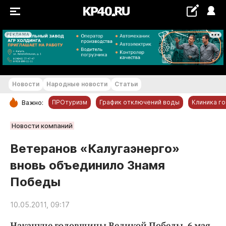
РЕКЛАМА
+29...+30 °С
Новости
Народные новости
Статьи
ПРОтуризм
График отключений воды
Клиника г
Важно:
РУБРИКИ
Новости компаний
Обнинск
Ветеранов «Калугаэнерго»
Новости компаний
вновь объединило Знамя
Статьи
Победы
Народные новости
Авто и транспорт
10.05.2011, 09:17
Благоустройство
Накануне годовщины Великой Победы, 6 мая