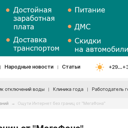
Народные новости
Статьи
+29...+
ик отключений воды
Клиника года
Работодатель г
аний
Ощути Интернет без границ от "МегаФона"
→