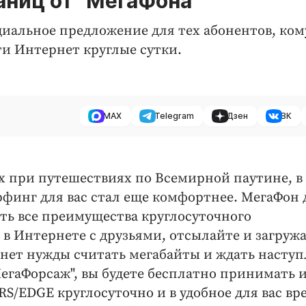
аниц от "МегаФона"
иальное предложение для тех абонентов, ком
и Интернет круглые сутки.
MAX
Telegram
Дзен
ВК
х при путешествиях по Всемирной паутине, в
рфинг для вас стал еще комфортнее. МегаФон 
ть все преимущества круглосуточного
в Интернете с друзьями, отсылайте и загруж
 нет нужды считать мегабайты и ждать насту
гаФорсаж", вы будете бесплатно принимать 
S/EDGE круглосуточно и в удобное для вас вр