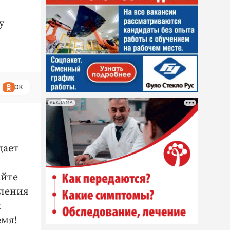
у
ОК
РЕКЛАМА
дает
айте
пления
и
емя!