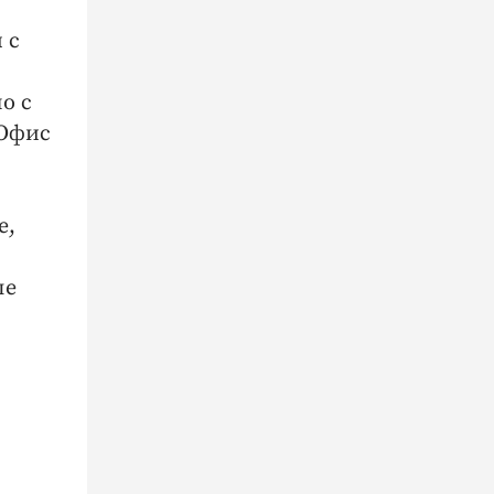
 с
о с
«Офис
е,
ле