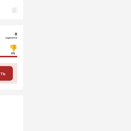
0
оценили
0%
сть