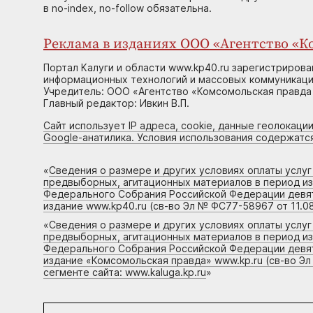
в no-index, no-follow обязательна.
Реклама в изданиях ООО «Агентство «Ко
Портал Калуги и области www.kp40.ru зарегистрирова
информационных технологий и массовых коммуникаций
Учредитель: ООО «Агентство «Комсомольская правда 
Главный редактор: Ивкин В.П.
Сайт использует IP адреса, cookie, данные геолокации
Google-анатилика. Условия использования содержатс
«
Сведения о размере и других условиях оплаты услу
предвыборных, агитационных материалов в период и
Федерального Собрания Российской Федерации девято
издание www.kp40.ru (св-во Эл № ФС77-58967 от 11.08
«
Сведения о размере и других условиях оплаты услу
предвыборных, агитационных материалов в период и
Федерального Собрания Российской Федерации девято
издание «Комсомольская правда» www.kp.ru (св-во Эл
сегменте сайта: www.kaluga.kp.ru
»