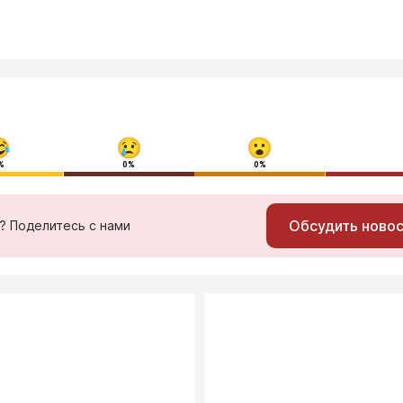
%
0%
0%
Обсудить ново
ь? Поделитесь с нами