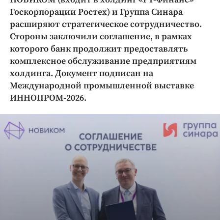
Криминал
Госкорпорации Ростех) и Группа Синара
Культура
расширяют стратегическое сотрудничество.
Стороны заключили соглашение, в рамках
Недвижимость и ЖКХ
которого банк продолжит предоставлять
Образование
комплексное обслуживание предприятиям
Общество
холдинга. Документ подписан на
Погода
Международной промышленной выставке
Праздники
ИННОПРОМ-2026.
Происшествия
Спорт
Экономика и бизнес
ПРОЕКТЫ
Блоги
Издания
Медиаперсона