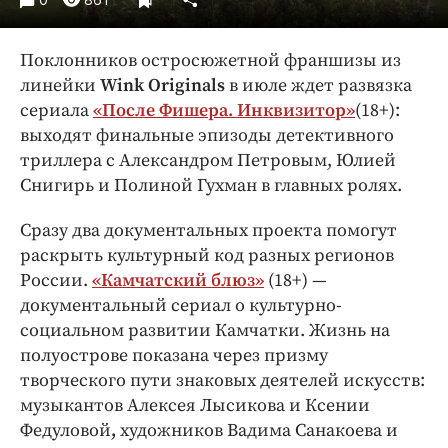
Интересное чтиво
Клиника года
Поклонников остросюжетной франшизы из
Бренд года
линейки
Wink Originals
в июле ждет развязка
Работодатель года
сериала
«После Фишера. Инквизитор»
(18+):
выходят финальные эпизоды детективного
триллера с Александром Петровым, Юлией
Снигирь и Полиной Гухман в главных ролях.
Сразу два документальных проекта помогут
раскрыть культурный код разных регионов
России.
«Камчатский блюз»
(18+) —
документальный сериал о культурно-
социальном развитии Камчатки. Жизнь на
полуострове показана через призму
творческого пути знаковых деятелей искусств:
музыкантов Алексея
Лысикова и Ксении
Федуловой
,
художников Вадима
Санакоева
и