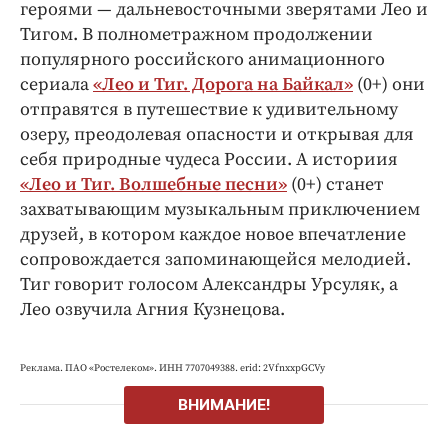
героями — дальневосточными зверятами Лео и
Тигом.
В полнометражном продолжении
популярного российского анимационного
сериала
«Лео и Тиг. Дорога на Байкал»
(0+) они
отправятся в путешествие к удивительному
озеру, преодолевая опасности и открывая для
себя природные чудеса России. А историия
«Лео и Тиг. Волшебные песни»
(0+) станет
захватывающим музыкальным приключением
друзей, в котором каждое новое впечатление
сопровождается запоминающейся мелодией.
Тиг говорит голосом Александры Урсуляк, а
Лео озвучила Агния Кузнецова.
Реклама. ПАО «Ростелеком». ИНН 7707049388. erid: 2VfnxxpGCVy
ВНИМАНИЕ!