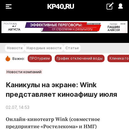
+20...+21 °С
РЕКЛАМА
Новости
Народные новости
Статьи
ПРОтуризм
График отключений воды
Клиника г
Важно:
РУБРИКИ
Новости компаний
Обнинск
Каникулы на экране: Wink
Новости компаний
представляет киноафишу июля
Статьи
Народные новости
02.07, 14:53
Авто и транспорт
Онлайн-кинотеатр Wink (совместное
Благоустройство
предприятие «Ростелекома» и НМГ)