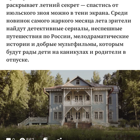
Криминал
раскрывает летний секрет — спастись от
июльского зноя можно в тени экрана. Среди
Культура
новинок самого жаркого месяца лета зрители
Недвижимость и ЖКХ
найдут детективные сериалы, неспешные
Образование
путешествия по России, мелодраматические
Общество
истории и добрые мультфильмы, которым
Погода
будут рады дети на каникулах и родители в
отпуске.
Праздники
Происшествия
Спорт
Экономика и бизнес
ПРОЕКТЫ
Блоги
Издания
Медиаперсона
0
861