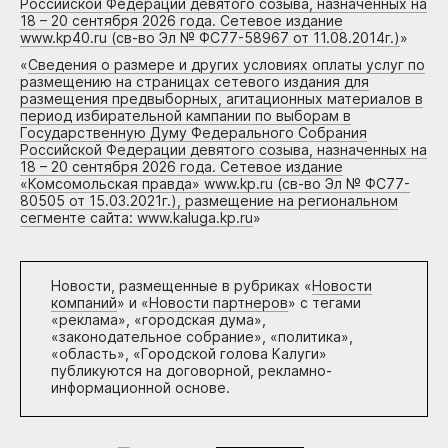
Российской Федерации девятого созыва, назначенных на
18 – 20 сентября 2026 года. Сетевое издание
www.kp40.ru (св-во Эл № ФС77-58967 от 11.08.2014г.)
»
«
Сведения о размере и других условиях оплаты услуг по
размещению на страницах сетевого издания для
размещения предвыборных, агитационных материалов в
период избирательной кампании по выборам в
Государственную Думу Федерального Собрания
Российской Федерации девятого созыва, назначенных на
18 – 20 сентября 2026 года. Сетевое издание
«Комсомольская правда» www.kp.ru (св-во Эл № ФС77-
80505 от 15.03.2021г.), размещение на региональном
сегменте сайта: www.kaluga.kp.ru
»
Новости, размещенные в рубриках «
Новости
компаний
» и «
Новости партнеров
» с тегами
«реклама», «городская дума»,
«законодательное собрание», «политика»,
«область», «Городской голова Калуги»
публикуются на договорной, рекламно-
информационной основе.