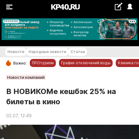
РЕКЛАМА
+22...+23 °С
Новости
Народные новости
Статьи
ПРОтуризм
График отключений воды
Клиника г
Важно:
РУБРИКИ
Новости компаний
Обнинск
В НОВИКОМе кешбэк 25% на
Новости компаний
билеты в кино
Статьи
Народные новости
02.07, 12:49
Авто и транспорт
Благоустройство