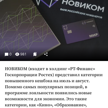
Криминал
Культура
Недвижимость и ЖКХ
Образование
Общество
Погода
Праздники
Происшествия
0
981
Спорт
Экономика и бизнес
НОВИКОМ (входит в холдинг «РТ-Финанс»
Госкорпорации Ростех) представил категории
ПРОЕКТЫ
повышенного кешбэка на июль и август.
Помимо самых популярных позиций, в
Блоги
программе лояльности появились новые
Издания
возможности для экономии. Это такие
Медиаперсона
категории, как «Кино», «Образование»,