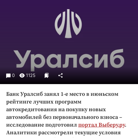
Криминал
Культура
Недвижимость и ЖКХ
Образование
Общество
Погода
Праздники
Происшествия
0
1125
Спорт
Экономика и бизнес
Банк Уралсиб занял 1-е место в июньском
ПРОЕКТЫ
рейтинге лучших программ
автокредитования на покупку новых
Блоги
автомобилей без первоначального взноса –
Издания
исследование подготовил
портал Выберу.ру
.
Медиаперсона
Аналитики рассмотрели текущие условия