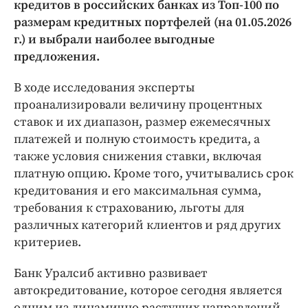
Интересное чтиво
кредитов в российских банках из Топ-100 по
размерам кредитных портфелей (на 01.05.2026
Клиника года
г.) и выбрали наиболее выгодные
Бренд года
предложения.
Работодатель года
В ходе исследования эксперты
проанализировали величину процентных
ставок и их диапазон, размер ежемесячных
платежей и полную стоимость кредита, а
также условия снижения ставки, включая
платную опцию. Кроме того, учитывались срок
кредитования и его максимальная сумма,
требования к страхованию, льготы для
различных категорий клиентов и ряд других
критериев.
Банк Уралсиб активно развивает
автокредитование, которое сегодня является
одним из динамично растущих направлений