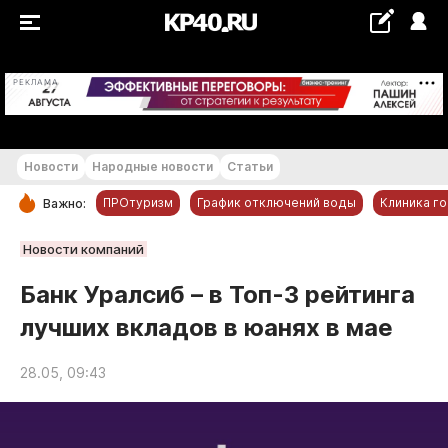
+24...+25 °С
РЕКЛАМА
Новости
Народные новости
Статьи
ПРОтуризм
График отключений воды
Клиника г
Важно:
РУБРИКИ
Новости компаний
Обнинск
Банк Уралсиб – в Топ-3 рейтинга
Новости компаний
лучших вкладов в юанях в мае
Статьи
Народные новости
28.05, 09:43
Авто и транспорт
Благоустройство