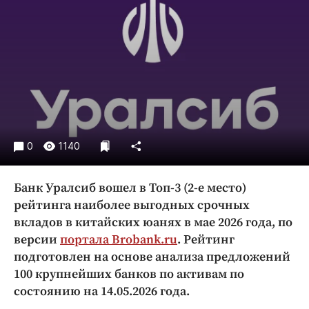
Криминал
Культура
Недвижимость и ЖКХ
Образование
Общество
Погода
Праздники
0
1140
Происшествия
Спорт
Банк Уралсиб вошел в Топ-3 (2-е место)
Экономика и бизнес
рейтинга наиболее выгодных срочных
вкладов в китайских юанях в мае 2026 года, по
ПРОЕКТЫ
версии
портала
Brobank.ru
. Рейтинг
Блоги
подготовлен на основе анализа предложений
Издания
100 крупнейших банков по активам по
состоянию на 14.05.2026 года.
Медиаперсона