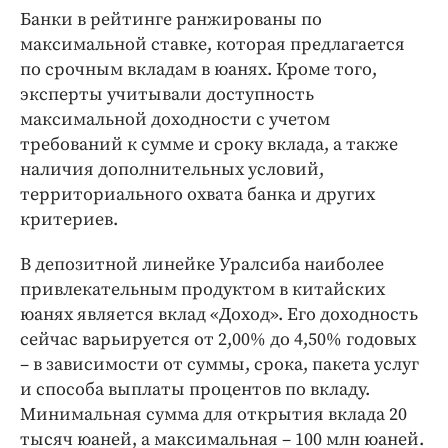
Интересное чтиво
Банки в рейтинге ранжированы по
Клиника года
максимальной ставке, которая предлагается
Бренд года
по срочным вкладам в юанях. Кроме того,
эксперты учитывали доступность
Работодатель года
максимальной доходности с учетом
требований к сумме и сроку вклада, а также
наличия дополнительных условий,
территориального охвата банка и других
критериев.
В депозитной линейке Уралсиба наиболее
привлекательным продуктом в китайских
юанях является вклад «Доход». Его доходность
сейчас варьируется от 2,00% до 4,50% годовых
– в зависимости от суммы, срока, пакета услуг
и способа выплаты процентов по вкладу.
Минимальная сумма для открытия вклада 20
тысяч юаней, а максимальная – 100 млн юаней.