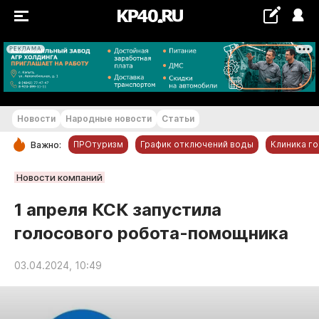
РЕКЛАМА
+11...+12 °С
Новости
Народные новости
Статьи
ПРОтуризм
График отключений воды
Клиника г
Важно:
РУБРИКИ
Новости компаний
Обнинск
1 апреля КСК запустила
Новости компаний
голосового робота-помощника
Статьи
Народные новости
03.04.2024, 10:49
Авто и транспорт
Благоустройство