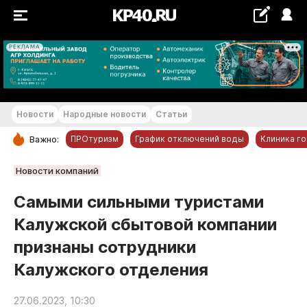
РЕКЛАМА
+22...+23 °С
Новости
Народные новости
Статьи
ПРОтуризм
График отключений воды
Клиника г
Важно:
РУБРИКИ
Новости компаний
Обнинск
Самыми сильными туристами
Новости компаний
Калужской сбытовой компании
Статьи
признаны сотрудники
Народные новости
Калужского отделения
Авто и транспорт
Благоустройство
27.06.2023, 10:30