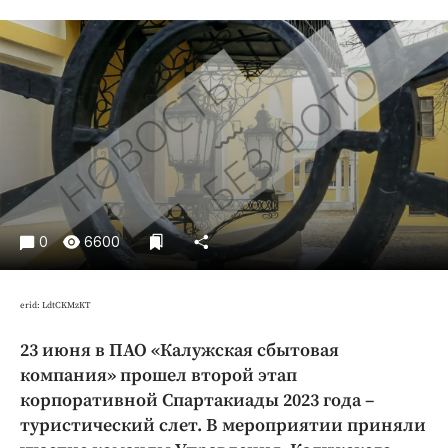
Криминал
Культура
Недвижимость и ЖКХ
Образование
Общество
Погода
Праздники
Происшествия
0
6600
Спорт
Экономика и бизнес
erid: LdtCKMzKT
ПРОЕКТЫ
23 июня в ПАО «Калужская сбытовая
Блоги
компания» прошел второй этап
Издания
корпоративной Спартакиады 2023 года –
Медиаперсона
туристический слет. В мероприятии приняли