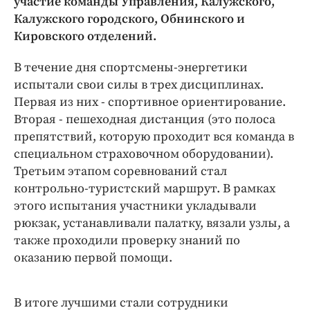
участие команды Управления, Калужского,
Интересное чтиво
Калужского городского, Обнинского и
Клиника года
Кировского отделений.
Бренд года
Работодатель года
В течение дня спортсмены-энергетики
испытали свои силы в трех дисциплинах.
Первая из них - спортивное ориентирование.
Вторая - пешеходная дистанция (это полоса
препятствий, которую проходит вся команда в
специальном страховочном оборудовании).
Третьим этапом соревнований стал
контрольно-туристский маршрут. В рамках
этого испытания участники укладывали
рюкзак, устанавливали палатку, вязали узлы, а
также проходили проверку знаний по
оказанию первой помощи.
В итоге лучшими стали сотрудники