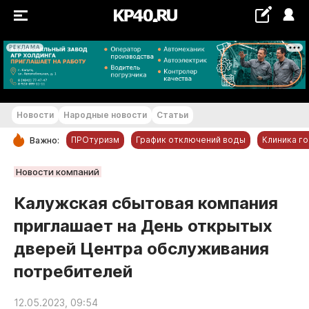
РЕКЛАМА
+20...+21 °С
Новости
Народные новости
Статьи
ПРОтуризм
График отключений воды
Клиника г
Важно:
РУБРИКИ
Новости компаний
Обнинск
Калужская сбытовая компания
Новости компаний
приглашает на День открытых
Статьи
дверей Центра обслуживания
Народные новости
потребителей
Авто и транспорт
Благоустройство
12.05.2023, 09:54