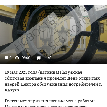
Криминал
Культура
Недвижимость и ЖКХ
Образование
Общество
Погода
Праздники
Происшествия
0
19800
Спорт
Экономика и бизнес
19 мая 2023 года (пятница) Калужская
ПРОЕКТЫ
сбытовая компания проведет День открытых
дверей Центра обслуживания потребителей г.
Блоги
Калуги.
Издания
Гостей мероприятия познакомят с работой
Медиаперсона
Центра и расскажут о его возможностях.