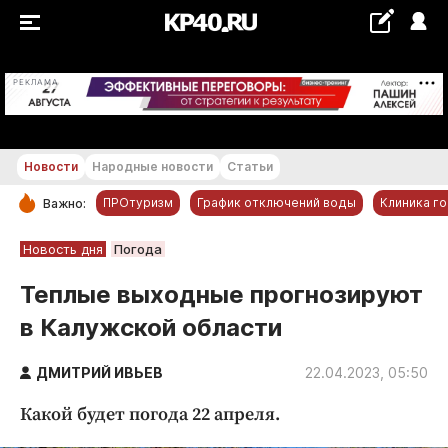
+24...+25 °С
РЕКЛАМА
Новости
Народные новости
Статьи
ПРОтуризм
График отключений воды
Клиника г
Важно:
РУБРИКИ
Новость дня
Погода
Обнинск
Теплые выходные прогнозируют
Новости компаний
в Калужской области
Статьи
Народные новости
ДМИТРИЙ ИВЬЕВ
22.04.2023, 05:50
Авто и транспорт
Какой будет погода 22 апреля.
Благоустройство