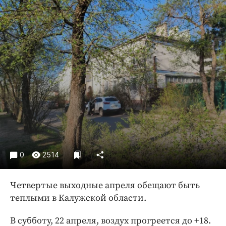
Криминал
Культура
Недвижимость и ЖКХ
Образование
Общество
Погода
Праздники
Происшествия
Спорт
Экономика и бизнес
0
2514
ПРОЕКТЫ
Блоги
Четвертые выходные апреля обещают быть
теплыми в Калужской области.
Издания
Медиаперсона
В субботу, 22 апреля, воздух прогреется до +18.