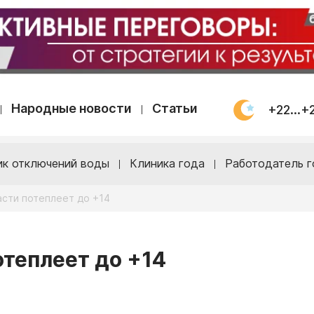
Народные новости
Статьи
+22...+
ик отключений воды
Клиника года
Работодатель г
асти потеплеет до +14
отеплеет до +14