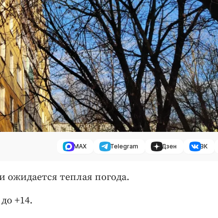
MAX
Telegram
Дзен
ВК
ти ожидается теплая погода.
до +14.