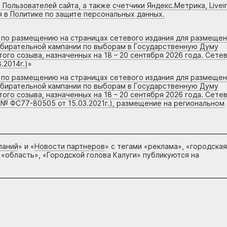
 Пользователей сайта, а также счетчики Яндекс.Метрика, Livein
я в Политике по защите персональных данных.
г по размещению на страницах сетевого издания для размеще
збирательной кампании по выборам в Государственную Думу
го созыва, назначенных на 18 – 20 сентября 2026 года. Сете
.2014г.)
»
г по размещению на страницах сетевого издания для размеще
збирательной кампании по выборам в Государственную Думу
го созыва, назначенных на 18 – 20 сентября 2026 года. Сете
 № ФС77-80505 от 15.03.2021г.), размещение на региональном
паний
» и «
Новости партнеров
» с тегами «реклама», «городская
 «область», «Городской голова Калуги» публикуются на