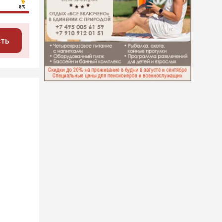
8%
сть