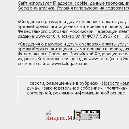
Сайт использует IP адреса, cookie, данные геолокации
Google-анатилика. Условия использования содержатс
«
Сведения о размере и других условиях оплаты услу
предвыборных, агитационных материалов в период и
Федерального Собрания Российской Федерации девято
издание www.kp40.ru (св-во Эл № ФС77-58967 от 11.08
«
Сведения о размере и других условиях оплаты услу
предвыборных, агитационных материалов в период и
Федерального Собрания Российской Федерации девято
издание «Комсомольская правда» www.kp.ru (св-во Эл
сегменте сайта: www.kaluga.kp.ru
»
Новости, размещенные в рубриках «
Новости ком
дума», «законодательное собрание», «политика»,
договорной, рекламно-информационной основе.