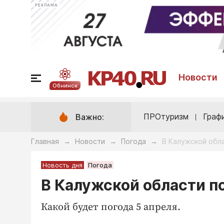
РЕКЛАМА
Новости
Обнинск
ПРОтуризм
Граф
Важно:
Главная
Новости
Погода
В Калужской обл
→
→
→
Новость дня
Погода
В Калужской области п
Какой будет погода 5 апреля.