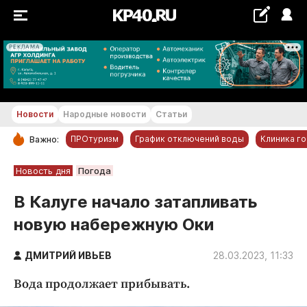
РЕКЛАМА
+17...+18 °С
Новости
Народные новости
Статьи
ПРОтуризм
График отключений воды
Клиника г
Важно:
РУБРИКИ
Новость дня
Погода
Обнинск
В Калуге начало затапливать
Новости компаний
новую набережную Оки
Статьи
Народные новости
ДМИТРИЙ ИВЬЕВ
28.03.2023, 11:33
Авто и транспорт
Вода продолжает прибывать.
Благоустройство