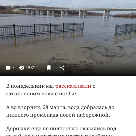
Криминал
Культура
Недвижимость и ЖКХ
Образование
Общество
Погода
Праздники
Происшествия
7
16821
Спорт
В понедельник мы
рассказывали
о
Экономика и бизнес
затопленном пляже на Оке.
ПРОЕКТЫ
А во вторник, 28 марта, вода добралась до
Блоги
нижнего променада новой набережной.
Издания
Дорожки еще не полностью оказались под
Медиаперсона