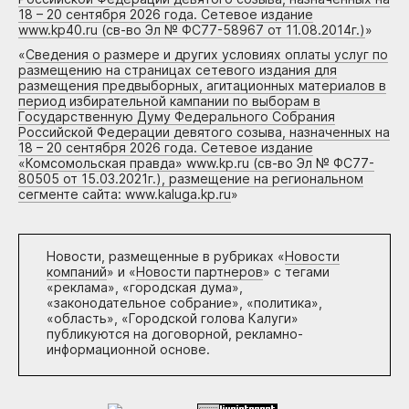
18 – 20 сентября 2026 года. Сетевое издание
www.kp40.ru (св-во Эл № ФС77-58967 от 11.08.2014г.)
»
«
Сведения о размере и других условиях оплаты услуг по
размещению на страницах сетевого издания для
размещения предвыборных, агитационных материалов в
период избирательной кампании по выборам в
Государственную Думу Федерального Собрания
Российской Федерации девятого созыва, назначенных на
18 – 20 сентября 2026 года. Сетевое издание
«Комсомольская правда» www.kp.ru (св-во Эл № ФС77-
80505 от 15.03.2021г.), размещение на региональном
сегменте сайта: www.kaluga.kp.ru
»
Новости, размещенные в рубриках «
Новости
компаний
» и «
Новости партнеров
» с тегами
«реклама», «городская дума»,
«законодательное собрание», «политика»,
«область», «Городской голова Калуги»
публикуются на договорной, рекламно-
информационной основе.