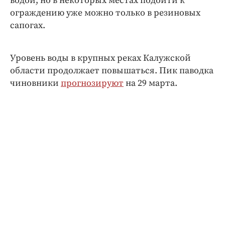
водой, но в некоторых местах подойти к
Интересное чтиво
ограждению уже можно только в резиновых
Клиника года
сапогах.
Бренд года
Работодатель года
Уровень воды в крупных реках Калужской
области продолжает повышаться. Пик паводка
чиновники
прогнозируют
на 29 марта.