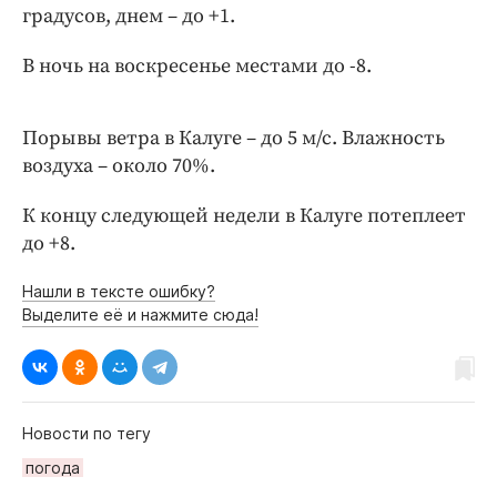
Интересное чтиво
градусов, днем – до +1.
Клиника года
В ночь на воскресенье местами до -8.
Бренд года
Работодатель года
Порывы ветра в Калуге – до 5 м/с. Влажность
воздуха – около 70%.
К концу следующей недели в Калуге потеплеет
до +8.
Нашли в тексте ошибку?
Выделите её и нажмите сюда!
Новости по тегу
погода