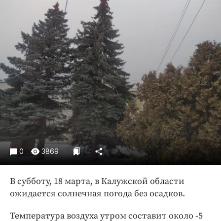
Криминал
Культура
Недвижимость и ЖКХ
Образование
Общество
Погода
Праздники
Происшествия
Спорт
Экономика и бизнес
0
3869
ПРОЕКТЫ
Блоги
В субботу, 18 марта, в Калужской области
ожидается солнечная погода без осадков.
Издания
Медиаперсона
Температура воздуха утром составит около -5