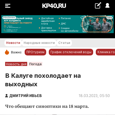
РЕКЛАМА
+18...+19 °С
Новости
Народные новости
Статьи
ПРОтуризм
График отключений воды
Клиника г
Важно:
РУБРИКИ
Новость дня
Погода
Обнинск
В Калуге похолодает на
Новости компаний
выходных
Статьи
Народные новости
ДМИТРИЙ ИВЬЕВ
18.03.2023, 05:50
Авто и транспорт
Что обещают синоптики на 18 марта.
Благоустройство