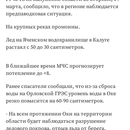
Интересное чтиво
марта, сообщило, что в регионе наблюдается
Клиника года
предпаводковая ситуация.
Бренд года
На крупных реках промоины.
Работодатель года
Лед на Яченском водохранилище в Калуге
растаял с 50 до 30 сантиметров.
В ближайшее время МЧС прогнозирует
потепление до +8.
Ранее спасатели сообщали, что из-за сброса
воды на Орловской ГРЭС уровень воды в Оке
резко повысится на 60-90 сантиметров.
- На всем протяжении Оки на территории
области будет наблюдаться разрушение
ледового покрова, отрыв льда от берега,