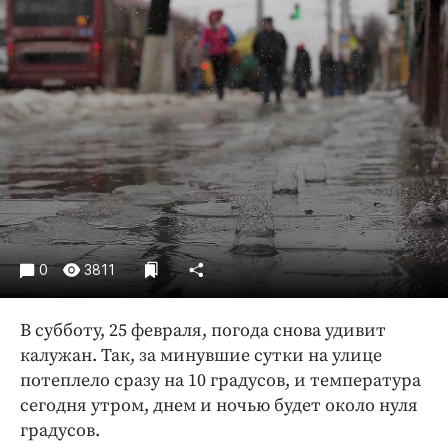
Криминал
Культура
Недвижимость и ЖКХ
Образование
Общество
Погода
Праздники
Происшествия
Спорт
0
3811
Экономика и бизнес
ПРОЕКТЫ
В субботу, 25 февраля, погода снова удивит
калужан. Так, за минувшие сутки на улице
Блоги
потеплело сразу на 10 градусов, и температура
Издания
сегодня утром, днем и ночью будет около нуля
Медиаперсона
градусов.