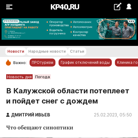
РЕКЛАМА
+17...+18 °С
Новости
Народные новости
Статьи
ПРОтуризм
График отключений воды
Клиника г
Важно:
РУБРИКИ
Новость дня
Погода
Обнинск
В Калужской области потеплеет
Новости компаний
и пойдет снег с дождем
Статьи
Народные новости
ДМИТРИЙ ИВЬЕВ
25.02.2023, 05:50
Авто и транспорт
Что обещают синоптики
Благоустройство