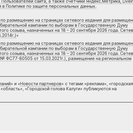
 Пользователей сайта, а также счетчики Яндекс.Метрика, Livein
я в Политике по защите персональных данных.
г по размещению на страницах сетевого издания для размеще
збирательной кампании по выборам в Государственную Думу
го созыва, назначенных на 18 – 20 сентября 2026 года. Сете
.2014г.)
»
г по размещению на страницах сетевого издания для размеще
збирательной кампании по выборам в Государственную Думу
го созыва, назначенных на 18 – 20 сентября 2026 года. Сете
 № ФС77-80505 от 15.03.2021г.), размещение на региональном
паний
» и «
Новости партнеров
» с тегами «реклама», «городская
 «область», «Городской голова Калуги» публикуются на