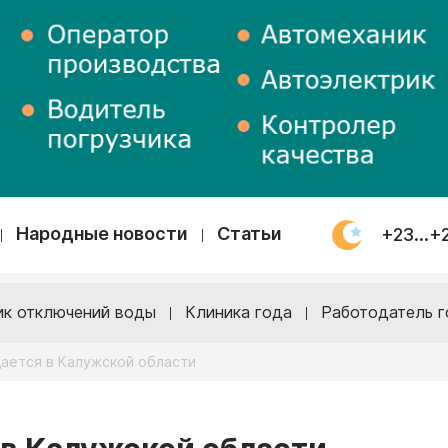
Народные новости
Статьи
+23...+
ик отключений воды
Клиника года
Работодатель г
ается в Калужской области