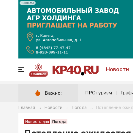
РЕКЛАМА
Новости
Обнинск
ПРОтуризм
Граф
Важно:
Главная
Новости
Погода
Потепление ожид
→
→
→
Новость дня
Погода