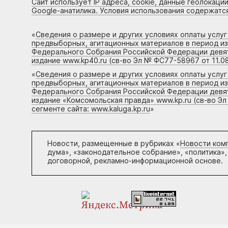
Сайт использует IP адреса, cookie, данные геолокации
Google-анатилика. Условия использования содержатс
«
Сведения о размере и других условиях оплаты услу
предвыборных, агитационных материалов в период и
Федерального Собрания Российской Федерации девято
издание www.kp40.ru (св-во Эл № ФС77-58967 от 11.08
«
Сведения о размере и других условиях оплаты услу
предвыборных, агитационных материалов в период и
Федерального Собрания Российской Федерации девято
издание «Комсомольская правда» www.kp.ru (св-во Эл
сегменте сайта: www.kaluga.kp.ru
»
Новости, размещенные в рубриках «
Новости ком
дума», «законодательное собрание», «политика»,
договорной, рекламно-информационной основе.