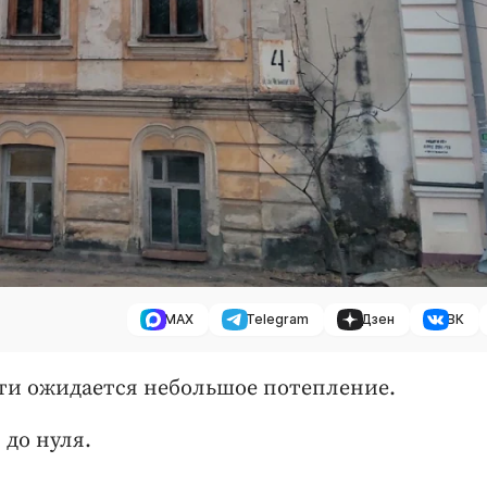
MAX
Telegram
Дзен
ВК
асти ожидается небольшое потепление.
 до нуля.