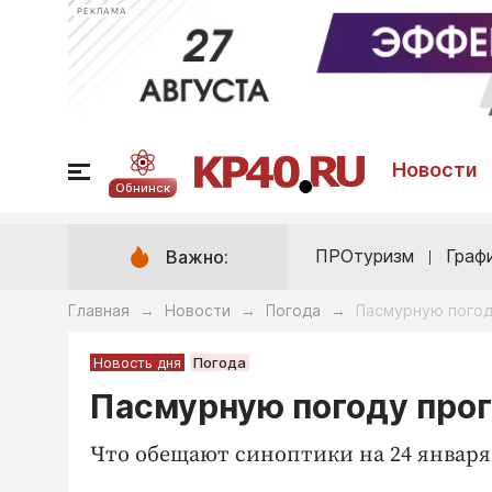
РЕКЛАМА
Новости
Обнинск
ПРОтуризм
Граф
Важно:
Главная
Новости
Погода
Пасмурную погод
→
→
→
Новость дня
Погода
Пасмурную погоду прог
Что обещают синоптики на 24 января