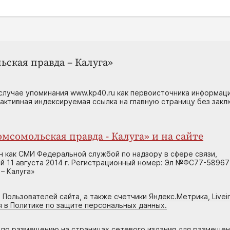
ьская правда – Калуга»
случае упоминания www.kp40.ru как первоисточника информаци
 активная индексируемая ссылка на главную страницу без зак
мсомольская правда - Калуга» и на сайте
н как СМИ Федеральной службой по надзору в сфере связи,
 11 августа 2014 г. Регистрационный номер: Эл №ФС77-58967
– Калуга»
 Пользователей сайта, а также счетчики Яндекс.Метрика, Livein
я в Политике по защите персональных данных.
г по размещению на страницах сетевого издания для размеще