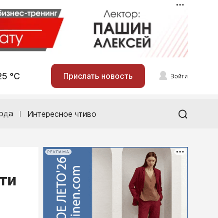
25 °С
Прислать новость
Войти
ода
Интересное чтиво
РЕКЛАМА
ти