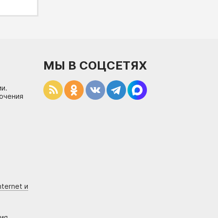
МЫ В СОЦСЕТЯХ
и.
лючения
ternet и
ния