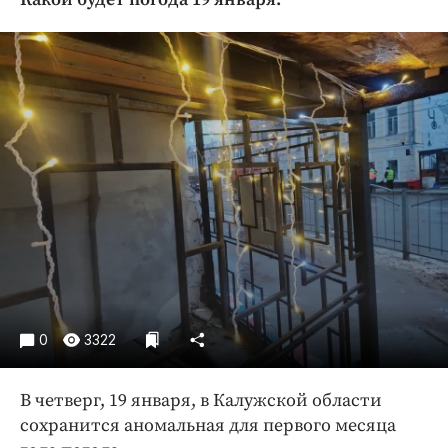
Криминал
Культура
Недвижимость и ЖКХ
Образование
Общество
Погода
Праздники
Происшествия
Спорт
Экономика и бизнес
ПРОЕКТЫ
0
3322
Блоги
Издания
В четверг, 19 января, в Калужской области
Медиаперсона
сохранится аномальная для первого месяца