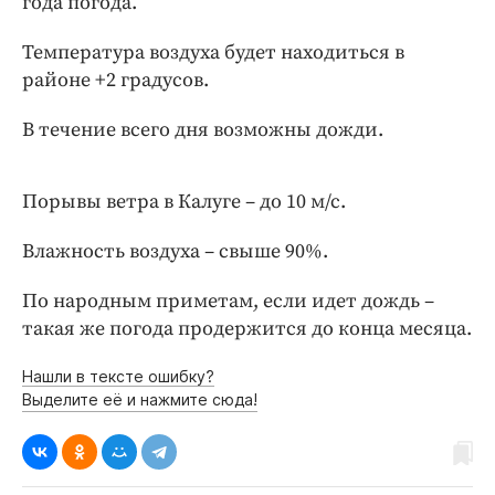
года погода.
Интересное чтиво
Клиника года
Температура воздуха будет находиться в
Бренд года
районе +2 градусов.
Работодатель года
В течение всего дня возможны дожди.
Порывы ветра в Калуге – до 10 м/с.
Влажность воздуха – свыше 90%.
По народным приметам, если идет дождь –
такая же погода продержится до конца месяца.
Нашли в тексте ошибку?
Выделите её и нажмите сюда!