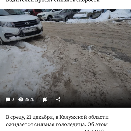
Криминал
Культура
Недвижимость и ЖКХ
Образование
Общество
Погода
Праздники
Происшествия
Спорт
Экономика и бизнес
ПРОЕКТЫ
0
3926
Блоги
Издания
В среду, 21 декабря, в Калужской области
Медиаперсона
ожидается сильная гололедица. Об этом