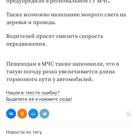
предупредили в региональном ГУ МЧС.
Интересное чтиво
Клиника года
Также возможно налипание мокрого снега на
Бренд года
деревья и провода.
Работодатель года
Водителей просят снизить скорость
передвижения.
Пешеходам в МЧС также напомнили, что в
такую погоду резко увеличивается длина
тормозного пути у автомобилей.
Нашли в тексте ошибку?
Выделите её и нажмите сюда!
Новости по тегу