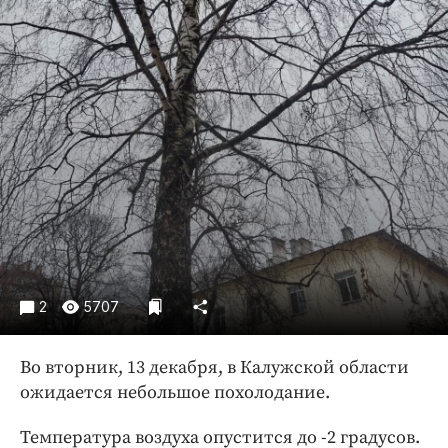
Криминал
Культура
Недвижимость и ЖКХ
Образование
Общество
Погода
Праздники
Происшествия
Спорт
Экономика и бизнес
2
5707
ПРОЕКТЫ
Блоги
Во вторник, 13 декабря, в Калужской области
ожидается небольшое похолодание.
Издания
Медиаперсона
Температура воздуха опустится до -2 градусов.