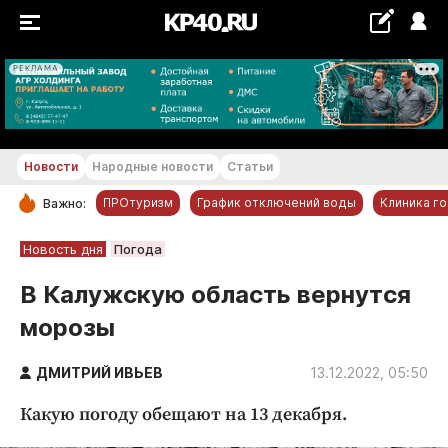
РЕКЛАМА
+18...+19 °С
Новости
Народные новости
Статьи
ПРОтуризм
График отключений воды
Клиника г
Важно:
РУБРИКИ
Новость дня
Погода
Обнинск
В Калужскую область вернутся
Новости компаний
морозы
Статьи
Народные новости
ДМИТРИЙ ИВЬЕВ
13.12.2022, 05:50
Авто и транспорт
Какую погоду обещают на 13 декабря.
Благоустройство