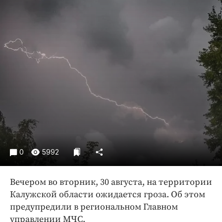
Криминал
Культура
Недвижимость и ЖКХ
Образование
Общество
Погода
Праздники
Происшествия
Спорт
Экономика и бизнес
0
5992
ПРОЕКТЫ
Блоги
Вечером во вторник, 30 августа, на территории
Калужской области ожидается гроза. Об этом
Издания
предупредили в региональном Главном
Медиаперсона
управлении МЧС.