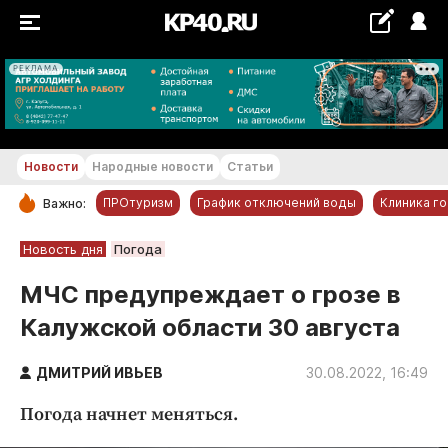
РЕКЛАМА
+16...+17 °С
Новости
Народные новости
Статьи
ПРОтуризм
График отключений воды
Клиника г
Важно:
РУБРИКИ
Новость дня
Погода
Обнинск
МЧС предупреждает о грозе в
Новости компаний
Калужской области 30 августа
Статьи
Народные новости
ДМИТРИЙ ИВЬЕВ
30.08.2022, 16:49
Авто и транспорт
Погода начнет меняться.
Благоустройство