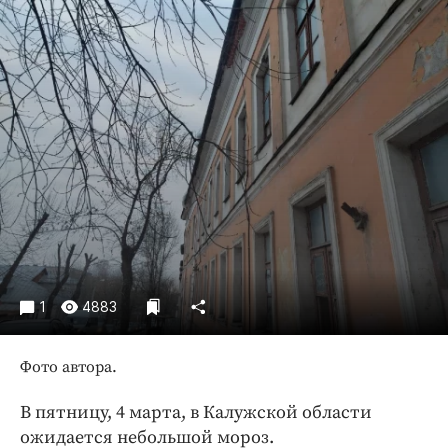
Криминал
Культура
Недвижимость и ЖКХ
Образование
Общество
Погода
Праздники
Происшествия
Спорт
Экономика и бизнес
1
4883
ПРОЕКТЫ
Блоги
Фото автора.
Издания
В пятницу, 4 марта, в Калужской области
Медиаперсона
ожидается небольшой мороз.