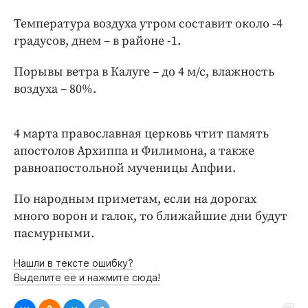
Интересное чтиво
Температура воздуха утром составит около -4
Клиника года
градусов, днем – в районе -1.
Бренд года
Работодатель года
Порывы ветра в Калуге – до 4 м/с, влажность
воздуха – 80%.
4 марта православная церковь чтит память
апостолов Архиппа и Филимона, а также
равноапостольной мученицы Апфии.
По народным приметам, если на дорогах
много ворон и галок, то ближайшие дни будут
пасмурными.
Нашли в тексте ошибку?
Выделите её и нажмите сюда!