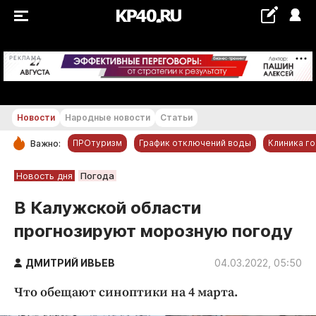
+29...+30 °С
РЕКЛАМА
Новости
Народные новости
Статьи
ПРОтуризм
График отключений воды
Клиника г
Важно:
РУБРИКИ
Новость дня
Погода
Обнинск
В Калужской области
Новости компаний
прогнозируют морозную погоду
Статьи
Народные новости
ДМИТРИЙ ИВЬЕВ
04.03.2022, 05:50
Авто и транспорт
Что обещают синоптики на 4 марта.
Благоустройство