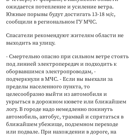
Интересное чтиво
ожидается потепление и усиление ветра.
Клиника года
Южные порывы будут достигать 13-18 м/с,
Бренд года
сообщили в региональном ГУ МЧС.
Работодатель года
Спасатели рекомендуют жителям области не
выходить на улицу.
- Смертельно опасно при сильном ветре стоять
под линией электропередач и подходить к
оборвавшимся электропроводам, -
подчеркнули в МЧС. - Если вы выехали за
пределы населенного пункта, то
целесообразно выйти из автомобиля и
укрыться в дорожном кювете или ближайшем
логу. В городе надо немедленно покинуть
автомобиль, автобус, трамвай и спрятаться в
ближайшем убежище, подземном переходе
или подвале. При нахождении в дороге, на