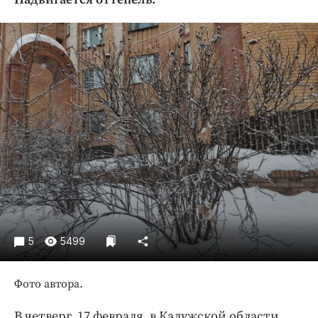
Криминал
Культура
Недвижимость и ЖКХ
Образование
Общество
Погода
Праздники
Происшествия
Спорт
Экономика и бизнес
ПРОЕКТЫ
5
5499
Блоги
Издания
Фото автора.
Медиаперсона
В четверг, 17 февраля, в Калужской области