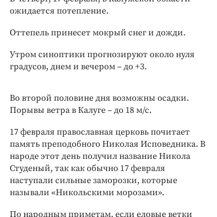
Интересное чтиво
ожидается потепление.
Клиника года
Бренд года
Оттепель принесет мокрый снег и дожди.
Работодатель года
Утром синоптики прогнозируют около нуля
градусов, днем и вечером – до +3.
Во второй половине дня возможны осадки.
Порывы ветра в Калуге – до 18 м/с.
17 февраля православная церковь почитает
память преподобного Николая Исповедника. В
народе этот день получил название Никола
Студеный, так как обычно 17 февраля
наступали сильные заморозки, которые
называли «Никольскими морозами».
По народным приметам, если еловые ветки