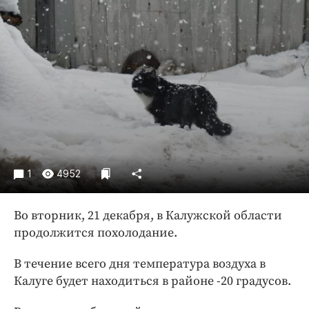
Криминал
Культура
Недвижимость и ЖКХ
Образование
Общество
Погода
Праздники
Происшествия
1
4952
Спорт
Экономика и бизнес
Во вторник, 21 декабря, в Калужской области
ПРОЕКТЫ
продолжится похолодание.
Блоги
В течение всего дня температура воздуха в
Издания
Калуге будет находиться в районе -20 градусов.
Медиаперсона