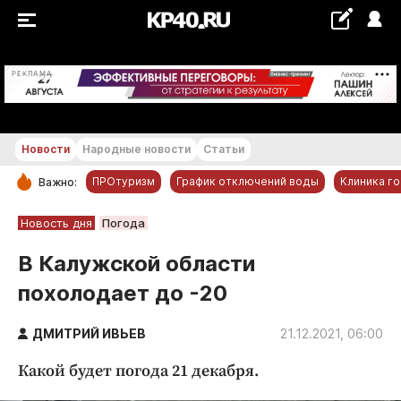
+20...+21 °С
РЕКЛАМА
Новости
Народные новости
Статьи
ПРОтуризм
График отключений воды
Клиника г
Важно:
РУБРИКИ
Новость дня
Погода
Обнинск
В Калужской области
Новости компаний
похолодает до -20
Статьи
Народные новости
ДМИТРИЙ ИВЬЕВ
21.12.2021, 06:00
Авто и транспорт
Какой будет погода 21 декабря.
Благоустройство