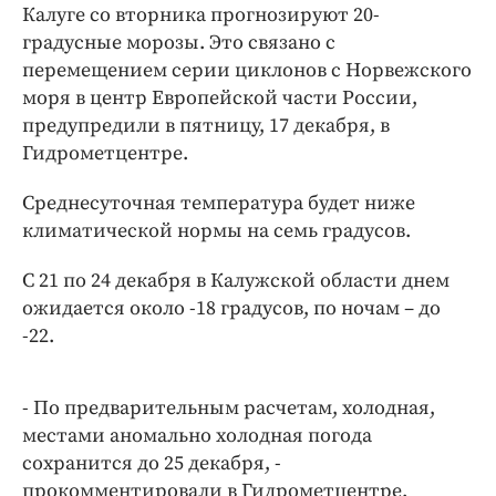
Интересное чтиво
Калуге со вторника прогнозируют 20-
Клиника года
градусные морозы. Это связано с
перемещением серии циклонов с Норвежского
Бренд года
моря в центр Европейской части России,
Работодатель года
предупредили в пятницу, 17 декабря, в
Гидрометцентре.
Среднесуточная температура будет ниже
климатической нормы на семь градусов.
С 21 по 24 декабря в Калужской области днем
ожидается около -18 градусов, по ночам – до
-22.
- По предварительным расчетам, холодная,
местами аномально холодная погода
сохранится до 25 декабря, -
прокомментировали в Гидрометцентре.