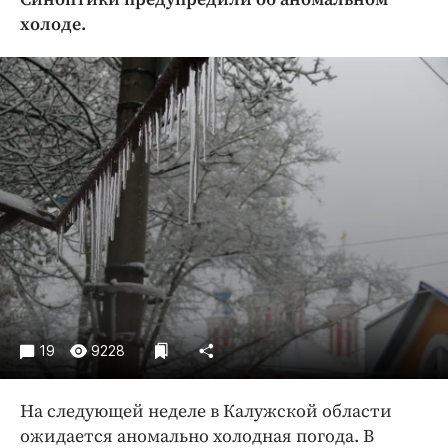
Криминал
холоде.
Культура
Недвижимость и ЖКХ
Образование
Общество
Погода
Праздники
Происшествия
Спорт
Экономика и бизнес
ПРОЕКТЫ
19
9228
Блоги
Издания
На следующей неделе в Калужской области
Медиаперсона
ожидается аномально холодная погода. В