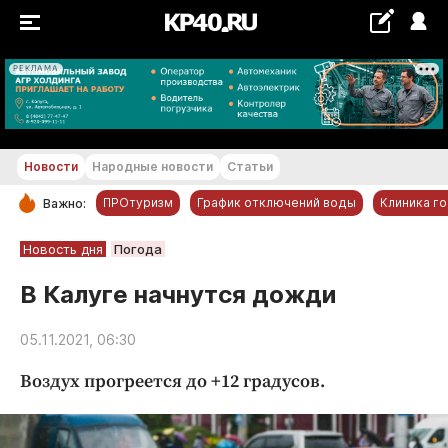
РЕКЛАМА
+18...+19 °С
Новости
Народные новости
Статьи
ПРОтуризм
График отключений воды
Клиника г
Важно:
РУБРИКИ
Новость дня
Погода
Обнинск
В Калуге начнутся дожди
Новости компаний
05.11.2021, 06:30
Статьи
Народные новости
Воздух прогреется до +12 градусов.
Авто и транспорт
Благоустройство