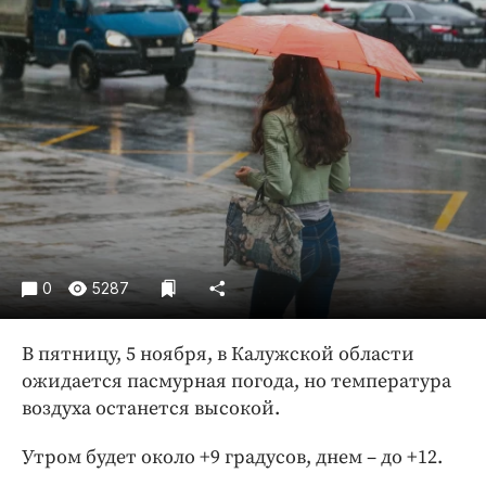
Криминал
Культура
Недвижимость и ЖКХ
Образование
Общество
Погода
Праздники
Происшествия
Спорт
0
5287
Экономика и бизнес
ПРОЕКТЫ
В пятницу, 5 ноября, в Калужской области
ожидается пасмурная погода, но температура
Блоги
воздуха останется высокой.
Издания
Утром будет около +9 градусов, днем – до +12.
Медиаперсона