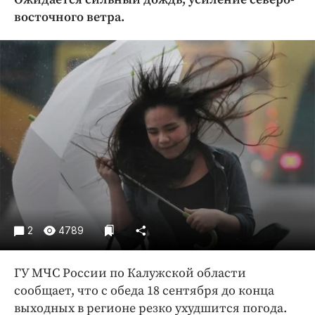
Криминал
восточного ветра.
Культура
Недвижимость и ЖКХ
Образование
Общество
Погода
Праздники
Происшествия
Спорт
Экономика и бизнес
ПРОЕКТЫ
2
4789
Блоги
ГУ МЧС России по Калужской области
Издания
сообщает, что с обеда 18 сентября до конца
Медиаперсона
выходных в регионе резко ухудшится погода.