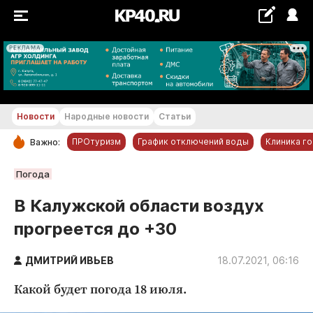
РЕКЛАМА
+29...+30 °С
Новости
Народные новости
Статьи
ПРОтуризм
График отключений воды
Клиника г
Важно:
РУБРИКИ
Погода
Обнинск
В Калужской области воздух
Новости компаний
прогреется до +30
Статьи
Народные новости
ДМИТРИЙ ИВЬЕВ
18.07.2021, 06:16
Авто и транспорт
Какой будет погода 18 июля.
Благоустройство