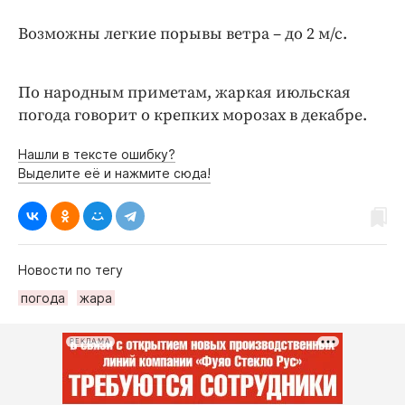
Интересное чтиво
Клиника года
Возможны легкие порывы ветра – до 2 м/с.
Бренд года
Работодатель года
По народным приметам, жаркая июльская
погода говорит о крепких морозах в декабре.
Нашли в тексте ошибку?
Выделите её и нажмите сюда!
Новости по тегу
погода
жара
РЕКЛАМА