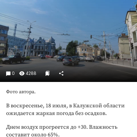
Криминал
Культура
Недвижимость и ЖКХ
Образование
Общество
Погода
Праздники
Происшествия
0
4288
Спорт
Экономика и бизнес
Фото автора.
ПРОЕКТЫ
В воскресенье, 18 июля, в Калужской области
Блоги
ожидается жаркая погода без осадков.
Издания
Днем воздух прогреется до +30. Влажность
Медиаперсона
составит около 65%.