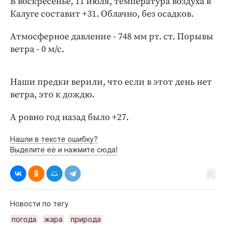
В воскресенье, 11 июля, температура воздуха в
Интересное чтиво
Калуге составит +31. Облачно, без осадков.
Клиника года
Бренд года
Атмосферное давление - 748 мм рт. ст. Порывы
Работодатель года
ветра - 0 м/с.
Наши предки верили, что если в этот день нет
ветра, это к дождю.
А ровно год назад было +27.
Нашли в тексте ошибку?
Выделите её и нажмите сюда!
Новости по тегу
погода
жара
природа