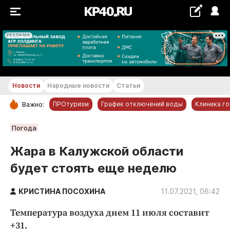
РЕКЛАМА
+25...+26 °С
Новости
Народные новости
Статьи
ПРОтуризм
График отключений воды
Клиника г
Важно:
РУБРИКИ
Погода
Обнинск
Жара в Калужской области
Новости компаний
будет стоять еще неделю
Статьи
Народные новости
КРИСТИНА ПОСОХИНА
11.07.2021, 06:42
Авто и транспорт
Температура воздуха днем 11 июля составит
Благоустройство
+31.