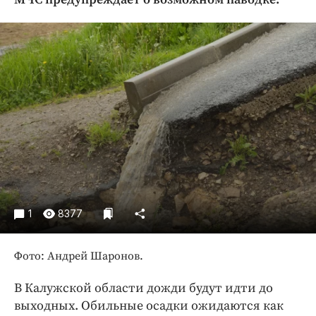
Криминал
Культура
Недвижимость и ЖКХ
Образование
Общество
Погода
Праздники
Происшествия
Спорт
Экономика и бизнес
1
8377
ПРОЕКТЫ
Фото: Андрей Шаронов.
Блоги
Издания
В Калужской области дожди будут идти до
Медиаперсона
выходных. Обильные осадки ожидаются как