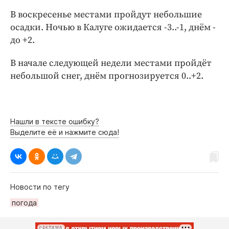
Интересное чтиво
В воскресенье местами пройдут небольшие
Клиника года
осадки. Ночью в Калуге ожидается -3..-1, днём -
Бренд года
до +2.
Работодатель года
В начале следующей недели местами пройдёт
небольшой снег, днём прогнозируется 0..+2.
Нашли в тексте ошибку?
Выделите её и нажмите сюда!
Новости по тегу
погода
РЕКЛАМА