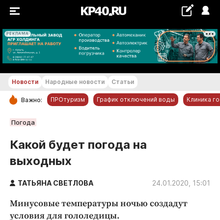
РЕКЛАМА
+20...+21 °С
Новости
Народные новости
Статьи
ПРОтуризм
График отключений воды
Клиника г
Важно:
РУБРИКИ
Погода
Обнинск
Какой будет погода на
Новости компаний
выходных
Статьи
Народные новости
ТАТЬЯНА СВЕТЛОВА
24.01.2020, 15:01
Авто и транспорт
Минусовые температуры ночью создадут
Благоустройство
условия для гололедицы.