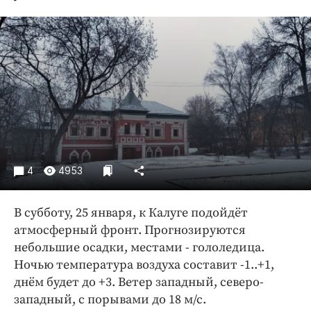
Криминал
Культура
Недвижимость и ЖКХ
Образование
Общество
Погода
Праздники
Происшествия
4
4953
Спорт
Экономика и бизнес
В субботу, 25 января, к Калуге подойдёт
ПРОЕКТЫ
атмосферный фронт. Прогнозируются
небольшие осадки, местами - гололедица.
Блоги
Ночью температура воздуха составит -1..+1,
Издания
днём будет до +3. Ветер западный, северо-
Медиаперсона
западный, с порывами до 18 м/с.