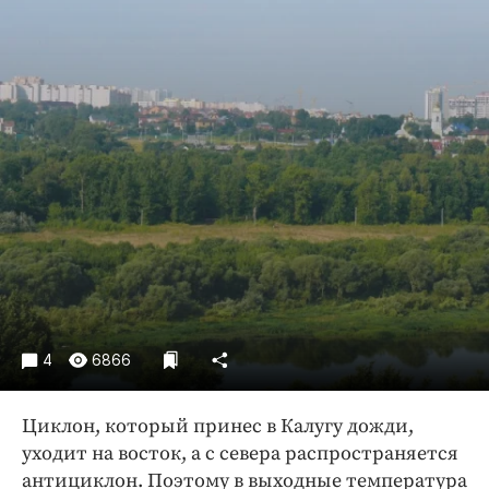
Криминал
Культура
Недвижимость и ЖКХ
Образование
Общество
Погода
Праздники
Происшествия
Спорт
Экономика и бизнес
ПРОЕКТЫ
4
6866
Блоги
Циклон, который принес в Калугу дожди,
Издания
уходит на восток, а с севера распространяется
Медиаперсона
антициклон. Поэтому в выходные температура