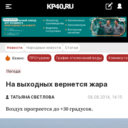
РЕКЛАМА
+16...+17 °С
Новости
Народные новости
Статьи
ПРОтуризм
График отключений воды
Клиника г
Важно:
РУБРИКИ
Погода
Обнинск
На выходных вернется жара
Новости компаний
ТАТЬЯНА СВЕТЛОВА
Статьи
08.08.2014, 14:15
Народные новости
Воздух прогреется до +30 градусов.
Авто и транспорт
Благоустройство