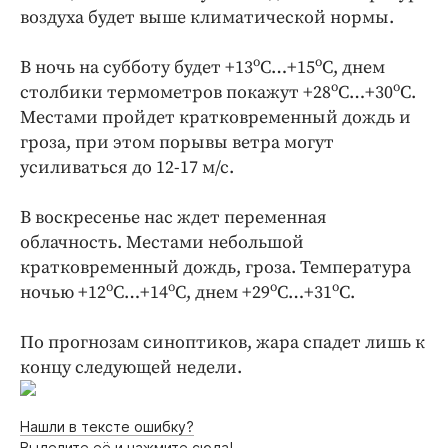
Интересное чтиво
воздуха будет выше климатической нормы.
Клиника года
о
о
Бренд года
В ночь на субботу будет +13
С…+15
С, днем
о
о
столбики термометров покажут +28
С…+30
С.
Работодатель года
Местами пройдет кратковременный дождь и
гроза, при этом порывы ветра могут
усиливаться до 12-17 м/с.
В воскресенье нас ждет переменная
облачность. Местами небольшой
кратковременный дождь, гроза. Температура
о
о
о
о
ночью +12
С…+14
С, днем +29
С…+31
С.
По прогнозам синоптиков, жара спадет лишь к
концу следующей недели.
Нашли в тексте ошибку?
Выделите её и нажмите сюда!