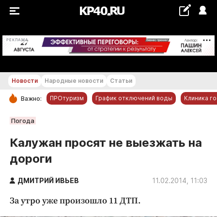
+18...+19 °С
РЕКЛАМА
Новости
Народные новости
Статьи
ПРОтуризм
График отключений воды
Клиника г
Важно:
РУБРИКИ
Погода
Обнинск
Калужан просят не выезжать на
Новости компаний
дороги
Статьи
Народные новости
ДМИТРИЙ ИВЬЕВ
11.02.2014, 11:03
Авто и транспорт
За утро уже произошло 11 ДТП.
Благоустройство